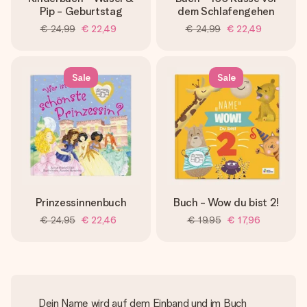
Pip - Geburtstag
dem Schlafengehen
€ 24,99
€ 22,49
€ 24,99
€ 22,49
Sale
Sale
Prinzessinnenbuch
Buch - Wow du bist 2!
€ 24,95
€ 22,46
€ 19,95
€ 17,96
Dein Name wird auf dem Einband und im Buch