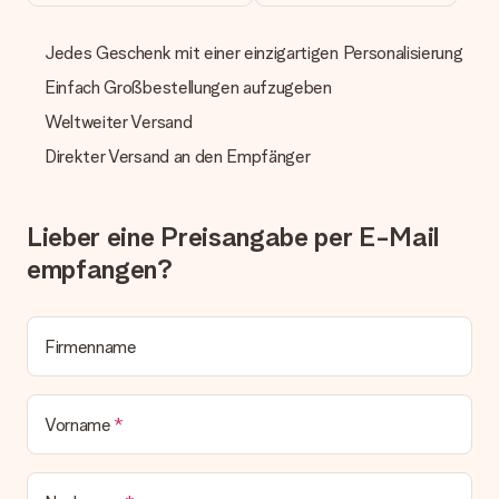
manuellen Überweisung verlängert sich die Lieferzeit des
Geschenks jedoch um 3 Werktage.
Jedes Geschenk mit einer einzigartigen Personalisierung
Geschenk empfangen
Einfach Großbestellungen aufzugeben
Was, wenn das Geschenk meine Erwartungen nicht
Weltweiter Versand
erfüllt?
Sollte das Geschenk wider Erwarten deine Erwartungen nicht
Direkter Versand an den Empfänger
erfüllen, bitten wir dich, unseren Kundenservice zu
kontaktieren. Dort wird dir umgehend ein passender
Lösungsvorschlag unterbreitet.
Lieber eine Preisangabe per E-Mail
Wird die Rechnung mit der Bestellung mitverschickt?
empfangen?
Alle Lieferungen erfolgen ohne Rechnung und/oder
Lieferschein. Die Rechnung zu deiner Bestellung erhältst du
zeitgleich mit der Bestätigungsmail und kannst sie jederzeit in
deinem MySurprise Account einsehen. Du kannst das
Firmenname
Geschenk also direkt beim Empfänger liefern lassen und es
bleibt eine echte Überraschung!
Vorname