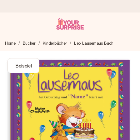
Heute bestellt, in 1 Werktag verschickt
Home
Bücher
Kinderbücher
Leo Lausemaus Buch
Wir bereiten dein Geschenk sorgfältig vor und schicken es
blitzschnell – damit du es genau zum richtigen Zeitpunkt
überreichen kannst, wenn es am meisten zählt.
Beispiel
4,8 (basierend auf +15.000 Bewertungen)
Unsere Geschenke begeistern. Kunden bewerten uns mit
4,8 bei Google Reviews (Gesamtergebnis aller Länder, in
die wir versenden).
Mit Liebe gemacht, im Handumdrehen