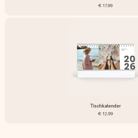
€ 17,99
Tischkalender
€ 12,99