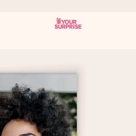
tzschnell – damit du es genau zum richtigen Zeitpunkt überreichen k
i Google Reviews (Gesamtergebnis aller Länder, in die wir versen
m Namen, deinem Foto oder einer Nachricht von Herzen. Kein Stress,