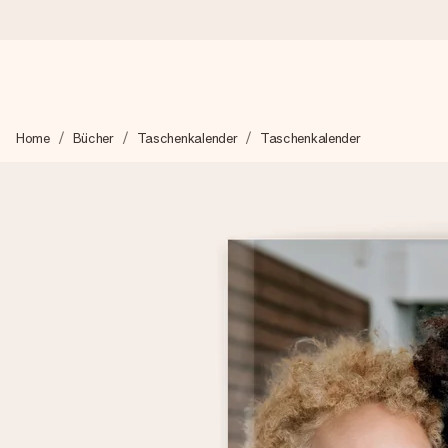
Heute bestellt, in 1 Werktag verschickt
Home
Bücher
Taschenkalender
Taschenkalender
Wir bereiten dein Geschenk sorgfältig vor und schicken es bli
4,8 (basierend auf +15.000 Bewertungen)
Unsere Geschenke begeistern. Kunden bewerten uns mit 4,8 be
Mit Liebe gemacht, im Handumdrehen
Erstelle etwas Einzigartiges in wenigen Schritten – mit ihre