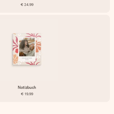
€ 24,99
Notizbuch
€ 19,99