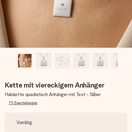
Erstelle etwas Einzigartiges in wenigen Schritten – mit
ihrem Namen, deinem Foto oder einer Nachricht von
Herzen. Kein Stress, nur pure Liebe für den perfekten
Moment.
Kette mit viereckigem Anhänger
Halskette quadratisch Anhänger mit Text - Silber
75
Beurteilungen
Vorrätig