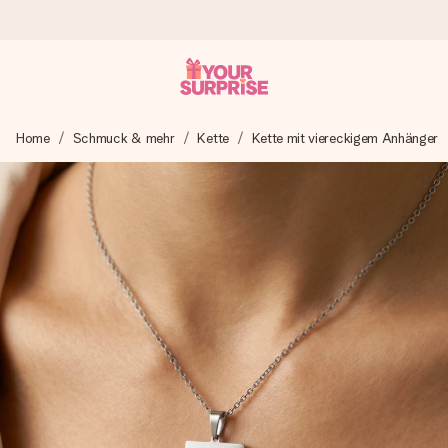
Heute bestellt, in 1 Werktag verschickt
Home
Schmuck & mehr
Kette
Kette mit viereckigem Anhänger
Wir bereiten dein Geschenk sorgfältig vor und schicken es
blitzschnell – damit du es genau zum richtigen Zeitpunkt
überreichen kannst, wenn es am meisten zählt.
4,8 (basierend auf +15.000 Bewertungen)
Unsere Geschenke begeistern. Kunden bewerten uns mit
4,8 bei Google Reviews (Gesamtergebnis aller Länder, in
die wir versenden).
Mit Liebe gemacht, im Handumdrehen