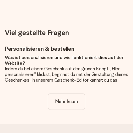
Viel gestellte Fragen
Personalisieren & bestellen
Was ist personalisieren und wie funktioniert dies auf der
Website?
Indem du bei einem Geschenk auf den grünen Knopf „Hier
personalisieren“ klickst, beginnst du mit der Gestaltung deines
Geschenkes. In unserem Geschenk-Editor kannst du das
Geschenk komplett nach Wunsch mit deinem eigenen Foto
und/oder Text gestalten. Wenn du möchtest, wählst du auch
noch eines unserer angebotenen Designs, um deinem
Mehr lesen
Geschenk die perfekte Ausstrahlung zu verleihen.
Ist die Personalisierung im Preis enthalten?
Der auf der Website angezeigte Preis ist inklusive der
Personalisierung. So ist und bleibt es übersichtlich!