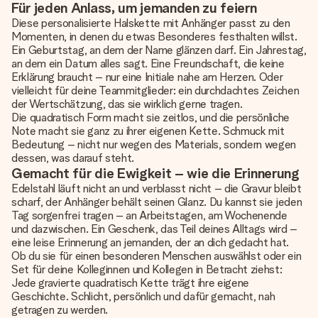
Für jeden Anlass, um jemanden zu feiern
Diese personalisierte Halskette mit Anhänger passt zu den
Momenten, in denen du etwas Besonderes festhalten willst.
Ein Geburtstag, an dem der Name glänzen darf. Ein Jahrestag,
an dem ein Datum alles sagt. Eine Freundschaft, die keine
Erklärung braucht – nur eine Initiale nahe am Herzen. Oder
vielleicht für deine Teammitglieder: ein durchdachtes Zeichen
der Wertschätzung, das sie wirklich gerne tragen.
Die quadratisch Form macht sie zeitlos, und die persönliche
Note macht sie ganz zu ihrer eigenen Kette. Schmuck mit
Bedeutung – nicht nur wegen des Materials, sondern wegen
dessen, was darauf steht.
Gemacht für die Ewigkeit – wie die Erinnerung
Edelstahl läuft nicht an und verblasst nicht – die Gravur bleibt
scharf, der Anhänger behält seinen Glanz. Du kannst sie jeden
Tag sorgenfrei tragen – an Arbeitstagen, am Wochenende
und dazwischen. Ein Geschenk, das Teil deines Alltags wird –
eine leise Erinnerung an jemanden, der an dich gedacht hat.
Ob du sie für einen besonderen Menschen auswählst oder ein
Set für deine Kolleginnen und Kollegen in Betracht ziehst:
Jede gravierte quadratisch Kette trägt ihre eigene
Geschichte. Schlicht, persönlich und dafür gemacht, nah
getragen zu werden.