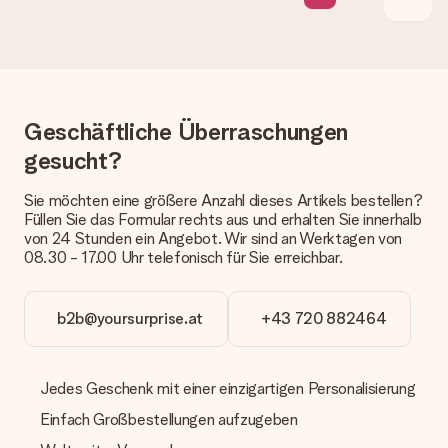
Die aktuelle Lieferzeit steht jeweils auf der Produktseite bei
dem Geschenk vermeldet. Du kannst darauf vertrauen, dass
eine fristgerechte Lieferung durch unsere Lieferdienste
erfolgt.
Welche Lieferoptionen stehen zur Verfügung?
Geschäftliche Überraschungen
Derzeit können wir (noch) keine verschiedenen Lieferoptionen
anbieten. Das Geschenk, das bestellt wird, wird als Paket oder
gesucht?
Päckchen versendet. Möchtest du wissen, ob es als Paket
oder Päckchen geliefert wird, kontaktiere bitte unseren
Sie möchten eine größere Anzahl dieses Artikels bestellen?
Kundenservice.
Füllen Sie das Formular rechts aus und erhalten Sie innerhalb
von 24 Stunden ein Angebot. Wir sind an Werktagen von
Zahlung
08.30 - 17.00 Uhr telefonisch für Sie erreichbar.
Wie kann ich meine Bestellung bezahlen?
Wir bieten die folgenden Zahlungsoptionen an: Vorauskasse
mit normaler Überweisung, Sofortüberweisung, Paypal,
b2b@yoursurprise.at
+43 720 882464
Kreditkarte oder auf Rechnung über Klarna. Bei einer
manuellen Überweisung verlängert sich die Lieferzeit des
Geschenks jedoch um 3 Werktage.
Jedes Geschenk mit einer einzigartigen Personalisierung
Geschenk empfangen
Einfach Großbestellungen aufzugeben
Was, wenn das Geschenk meine Erwartungen nicht