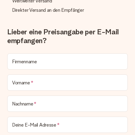
Weltweiter Versand
erfüllt?
Sollte das Geschenk wider Erwarten deine Erwartungen nicht
Direkter Versand an den Empfänger
erfüllen, bitten wir dich, unseren Kundenservice zu
kontaktieren. Dort wird dir umgehend ein passender
Lösungsvorschlag unterbreitet.
Lieber eine Preisangabe per E-Mail
Wird die Rechnung mit der Bestellung mitverschickt?
empfangen?
Alle Lieferungen erfolgen ohne Rechnung und/oder
Lieferschein. Die Rechnung zu deiner Bestellung erhältst du
zeitgleich mit der Bestätigungsmail und kannst sie jederzeit in
deinem MySurprise Account einsehen. Du kannst das
Firmenname
Geschenk also direkt beim Empfänger liefern lassen und es
bleibt eine echte Überraschung!
Vorname
Nachname
Deine E-Mail Adresse