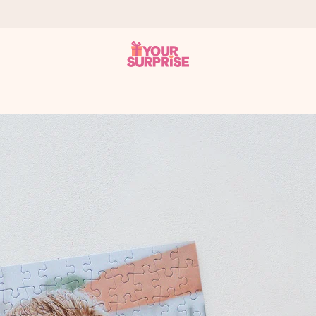
tzschnell – damit du es genau zum richtigen Zeitpunkt überreichen k
i Google Reviews (Gesamtergebnis aller Länder, in die wir versen
m Namen, deinem Foto oder einer Nachricht von Herzen. Kein Stress,