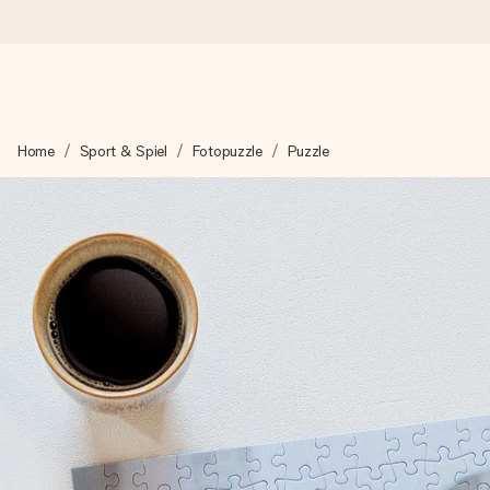
Heute bestellt, in 1 Werktag verschickt
Home
Sport & Spiel
Fotopuzzle
Puzzle
Wir bereiten dein Geschenk sorgfältig vor und schicken es bli
4,8 (basierend auf +15.000 Bewertungen)
Unsere Geschenke begeistern. Kunden bewerten uns mit 4,8 be
Mit Liebe gemacht, im Handumdrehen
Erstelle etwas Einzigartiges in wenigen Schritten – mit ihre