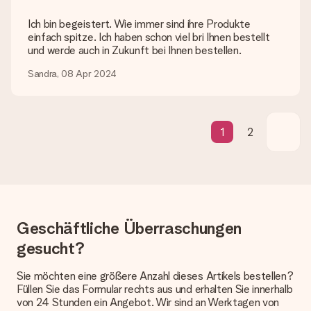
Ich bin begeistert. Wie immer sind ihre Produkte
Lieferzeit, Lieferoptionen und Versandkosten
einfach spitze. Ich haben schon viel bri Ihnen bestellt
und werde auch in Zukunft bei Ihnen bestellen.
Kann ich ein Lieferdatum wählen?
Bedauerlicherweise ist es momentan (noch) nicht möglich, das
Sandra, 08 Apr 2024
Geschenk zu einem Wunschtermin liefern zu lassen.
Wie lange dauert die Lieferzeit und wann werde ich mein
Geschenk erhalten?
1
2
Die aktuelle Lieferzeit steht jeweils auf der Produktseite bei
dem Geschenk vermeldet. Du kannst darauf vertrauen, dass
eine fristgerechte Lieferung durch unsere Lieferdienste
erfolgt.
Welche Lieferoptionen stehen zur Verfügung?
Derzeit können wir (noch) keine verschiedenen Lieferoptionen
Geschäftliche Überraschungen
anbieten. Das Geschenk, das bestellt wird, wird als Paket oder
Päckchen versendet. Möchtest du wissen, ob es als Paket
gesucht?
oder Päckchen geliefert wird, kontaktiere bitte unseren
Kundenservice.
Sie möchten eine größere Anzahl dieses Artikels bestellen?
Füllen Sie das Formular rechts aus und erhalten Sie innerhalb
Zahlung
von 24 Stunden ein Angebot. Wir sind an Werktagen von