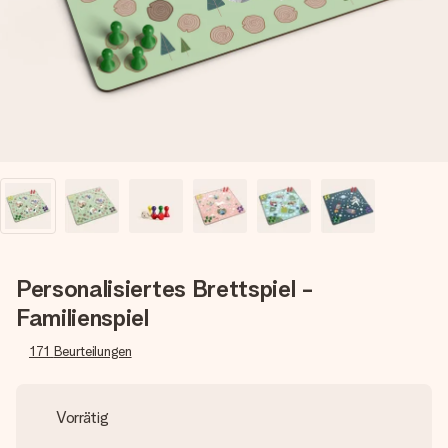
Erstelle etwas Einzigartiges in wenigen Schritten – mit
ihrem Namen, deinem Foto oder einer Nachricht von
Herzen. Kein Stress, nur pure Liebe für den perfekten
Moment.
Personalisiertes Brettspiel -
Familienspiel
171
Beurteilungen
Vorrätig