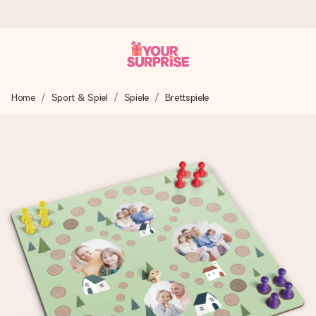
Heute bestellt, in 1 Werktag verschickt
Home
Sport & Spiel
Spiele
Brettspiele
Wir bereiten dein Geschenk sorgfältig vor und schicken es
blitzschnell – damit du es genau zum richtigen Zeitpunkt
überreichen kannst, wenn es am meisten zählt.
4,8 (basierend auf +15.000 Bewertungen)
Unsere Geschenke begeistern. Kunden bewerten uns mit
4,8 bei Google Reviews (Gesamtergebnis aller Länder, in
die wir versenden).
Mit Liebe gemacht, im Handumdrehen