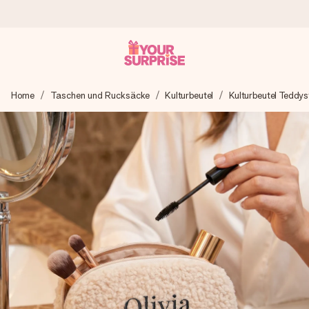
Heute bestellt, in 1 Werktag verschickt
Home
Taschen und Rucksäcke
Kulturbeutel
Kulturbeutel Teddys
Wir bereiten dein Geschenk sorgfältig vor und schicken es
blitzschnell – damit du es genau zum richtigen Zeitpunkt
überreichen kannst, wenn es am meisten zählt.
4,8 (basierend auf +15.000 Bewertungen)
Unsere Geschenke begeistern. Kunden bewerten uns mit
4,8 bei Google Reviews (Gesamtergebnis aller Länder, in
die wir versenden).
Mit Liebe gemacht, im Handumdrehen