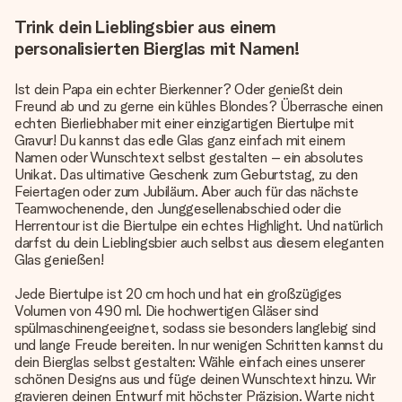
Trink dein Lieblingsbier aus einem
personalisierten Bierglas mit Namen!
Ist dein Papa ein echter Bierkenner? Oder genießt dein
Freund ab und zu gerne ein kühles Blondes? Überrasche einen
echten Bierliebhaber mit einer einzigartigen Biertulpe mit
Gravur! Du kannst das edle Glas ganz einfach mit einem
Namen oder Wunschtext selbst gestalten – ein absolutes
Unikat. Das ultimative Geschenk zum Geburtstag, zu den
Feiertagen oder zum Jubiläum. Aber auch für das nächste
Teamwochenende, den Junggesellenabschied oder die
Herrentour ist die Biertulpe ein echtes Highlight. Und natürlich
darfst du dein Lieblingsbier auch selbst aus diesem eleganten
Glas genießen!
Jede Biertulpe ist 20 cm hoch und hat ein großzügiges
Volumen von 490 ml. Die hochwertigen Gläser sind
spülmaschinengeeignet, sodass sie besonders langlebig sind
und lange Freude bereiten. In nur wenigen Schritten kannst du
dein Bierglas selbst gestalten: Wähle einfach eines unserer
schönen Designs aus und füge deinen Wunschtext hinzu. Wir
gravieren deinen Entwurf mit höchster Präzision. Warte nicht