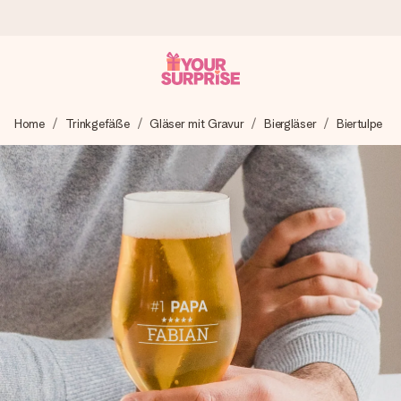
Heute bestellt, in 1 Werktag verschickt
Home
Trinkgefäße
Gläser mit Gravur
Biergläser
Biertulpe
Wir bereiten dein Geschenk sorgfältig vor und schicken es
blitzschnell – damit du es genau zum richtigen Zeitpunkt
überreichen kannst, wenn es am meisten zählt.
4,8 (basierend auf +15.000 Bewertungen)
Unsere Geschenke begeistern. Kunden bewerten uns mit
4,8 bei Google Reviews (Gesamtergebnis aller Länder, in
die wir versenden).
Mit Liebe gemacht, im Handumdrehen