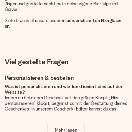
länger und gestalte noch heute deine eigene Biertulpe mit
Gravur!
Sieh dir auch all unsere anderen
personalisierten Biergläser
an.
Viel gestellte Fragen
Personalisieren & bestellen
Was ist personalisieren und wie funktioniert dies auf der
Website?
Indem du bei einem Geschenk auf den grünen Knopf „Hier
personalisieren“ klickst, beginnst du mit der Gestaltung deines
Geschenkes. In unserem Geschenk-Editor kannst du das
Geschenk komplett nach Wunsch mit deinem eigenen Foto
und/oder Text gestalten. Wenn du möchtest, wählst du auch
noch eines unserer angebotenen Designs, um deinem
Mehr lesen
Geschenk die perfekte Ausstrahlung zu verleihen.