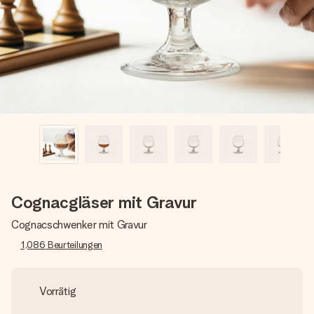
Erstelle etwas Einzigartiges in wenigen Schritten – mit
ihrem Namen, deinem Foto oder einer Nachricht von
Herzen. Kein Stress, nur pure Liebe für den perfekten
Moment.
Cognacgläser mit Gravur
Cognacschwenker mit Gravur
1,086
Beurteilungen
Vorrätig