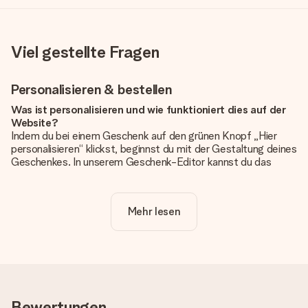
Viel gestellte Fragen
Personalisieren & bestellen
Was ist personalisieren und wie funktioniert dies auf der
Website?
Indem du bei einem Geschenk auf den grünen Knopf „Hier
personalisieren“ klickst, beginnst du mit der Gestaltung deines
Geschenkes. In unserem Geschenk-Editor kannst du das
Geschenk komplett nach Wunsch mit deinem eigenen Foto
und/oder Text gestalten. Wenn du möchtest, wählst du auch
noch eines unserer angebotenen Designs, um deinem
Mehr lesen
Geschenk die perfekte Ausstrahlung zu verleihen.
Ist die Personalisierung im Preis enthalten?
Der auf der Website angezeigte Preis ist inklusive der
Personalisierung. So ist und bleibt es übersichtlich!
Hat mein Foto die richtige Qualität?
Bewertungen
Wir möchten sicherstellen, dass du mit deinem Geschenk