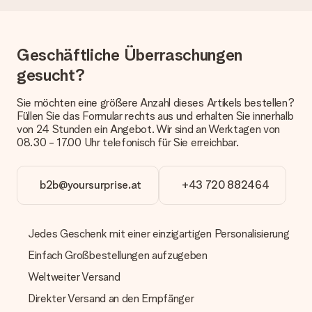
dem Geschenk vermeldet. Du kannst darauf vertrauen, dass
eine fristgerechte Lieferung durch unsere Lieferdienste
erfolgt.
Geschäftliche Überraschungen
Welche Lieferoptionen stehen zur Verfügung?
Derzeit können wir (noch) keine verschiedenen Lieferoptionen
gesucht?
anbieten. Das Geschenk, das bestellt wird, wird als Paket oder
Päckchen versendet. Möchtest du wissen, ob es als Paket
Sie möchten eine größere Anzahl dieses Artikels bestellen?
oder Päckchen geliefert wird, kontaktiere bitte unseren
Füllen Sie das Formular rechts aus und erhalten Sie innerhalb
Kundenservice.
von 24 Stunden ein Angebot. Wir sind an Werktagen von
08.30 - 17.00 Uhr telefonisch für Sie erreichbar.
Zahlung
Wie kann ich meine Bestellung bezahlen?
Wir bieten die folgenden Zahlungsoptionen an: Vorauskasse
b2b@yoursurprise.at
+43 720 882464
mit normaler Überweisung, Sofortüberweisung, Paypal,
Kreditkarte oder auf Rechnung über Klarna. Bei einer
manuellen Überweisung verlängert sich die Lieferzeit des
Jedes Geschenk mit einer einzigartigen Personalisierung
Geschenks jedoch um 3 Werktage.
Einfach Großbestellungen aufzugeben
Geschenk empfangen
Weltweiter Versand
Was, wenn das Geschenk meine Erwartungen nicht
erfüllt?
Direkter Versand an den Empfänger
Sollte das Geschenk wider Erwarten deine Erwartungen nicht