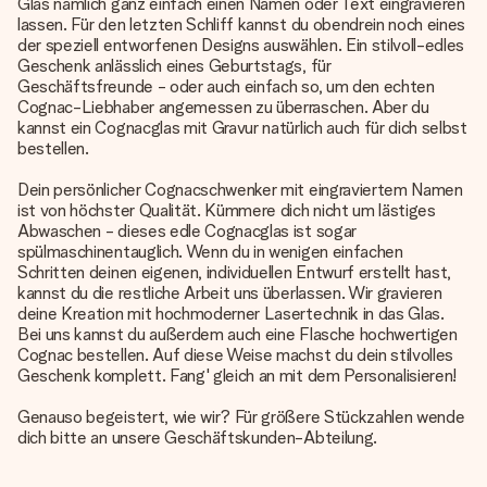
Glas nämlich ganz einfach einen Namen oder Text eingravieren
lassen. Für den letzten Schliff kannst du obendrein noch eines
der speziell entworfenen Designs auswählen. Ein stilvoll-edles
Geschenk anlässlich eines Geburtstags, für
Geschäftsfreunde - oder auch einfach so, um den echten
Cognac-Liebhaber angemessen zu überraschen. Aber du
kannst ein Cognacglas mit Gravur natürlich auch für dich selbst
bestellen.
Dein persönlicher Cognacschwenker mit eingraviertem Namen
ist von höchster Qualität. Kümmere dich nicht um lästiges
Abwaschen - dieses edle Cognacglas ist sogar
spülmaschinentauglich. Wenn du in wenigen einfachen
Schritten deinen eigenen, individuellen Entwurf erstellt hast,
kannst du die restliche Arbeit uns überlassen. Wir gravieren
deine Kreation mit hochmoderner Lasertechnik in das Glas.
Bei uns kannst du außerdem auch eine Flasche hochwertigen
Cognac bestellen. Auf diese Weise machst du dein stilvolles
Geschenk komplett. Fang' gleich an mit dem Personalisieren!
Genauso begeistert, wie wir? Für größere Stückzahlen wende
dich bitte an unsere Geschäftskunden-Abteilung.