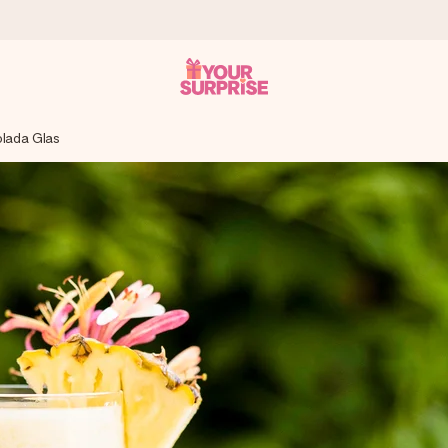
olada Glas
tzschnell – damit du es genau zum richtigen Zeitpunkt überreichen k
i Google Reviews (Gesamtergebnis aller Länder, in die wir versen
m Namen, deinem Foto oder einer Nachricht von Herzen. Kein Stress,