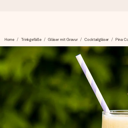
Heute bestellt, in 1 Werktag verschickt
Home
Trinkgefäße
Gläser mit Gravur
Cocktailgläser
Pina C
Wir bereiten dein Geschenk sorgfältig vor und schicken es bli
4,8 (basierend auf +15.000 Bewertungen)
Unsere Geschenke begeistern. Kunden bewerten uns mit 4,8 be
Mit Liebe gemacht, im Handumdrehen
Erstelle etwas Einzigartiges in wenigen Schritten – mit ihre