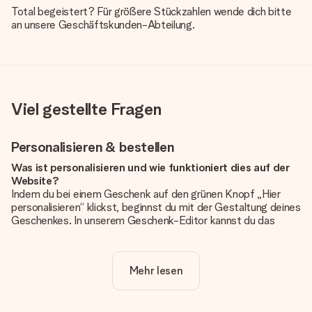
Total begeistert? Für größere Stückzahlen wende dich bitte
an unsere Geschäftskunden-Abteilung.
Viel gestellte Fragen
Personalisieren & bestellen
Was ist personalisieren und wie funktioniert dies auf der
Website?
Indem du bei einem Geschenk auf den grünen Knopf „Hier
personalisieren“ klickst, beginnst du mit der Gestaltung deines
Geschenkes. In unserem Geschenk-Editor kannst du das
Geschenk komplett nach Wunsch mit deinem eigenen Foto
und/oder Text gestalten. Wenn du möchtest, wählst du auch
noch eines unserer angebotenen Designs, um deinem
Mehr lesen
Geschenk die perfekte Ausstrahlung zu verleihen.
Ist die Personalisierung im Preis enthalten?