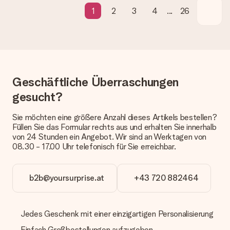
1
2
3
4
...
26
Wie lange dauert die Lieferzeit und wann werde ich mein
Geschenk erhalten?
Die aktuelle Lieferzeit steht jeweils auf der Produktseite bei
dem Geschenk vermeldet. Du kannst darauf vertrauen, dass
eine fristgerechte Lieferung durch unsere Lieferdienste
erfolgt.
Geschäftliche Überraschungen
Welche Lieferoptionen stehen zur Verfügung?
Derzeit können wir (noch) keine verschiedenen Lieferoptionen
gesucht?
anbieten. Das Geschenk, das bestellt wird, wird als Paket oder
Päckchen versendet. Möchtest du wissen, ob es als Paket
Sie möchten eine größere Anzahl dieses Artikels bestellen?
oder Päckchen geliefert wird, kontaktiere bitte unseren
Füllen Sie das Formular rechts aus und erhalten Sie innerhalb
Kundenservice.
von 24 Stunden ein Angebot. Wir sind an Werktagen von
08.30 - 17.00 Uhr telefonisch für Sie erreichbar.
Zahlung
Wie kann ich meine Bestellung bezahlen?
Wir bieten die folgenden Zahlungsoptionen an: Vorauskasse
b2b@yoursurprise.at
+43 720 882464
mit normaler Überweisung, Sofortüberweisung, Paypal,
Kreditkarte oder auf Rechnung über Klarna. Bei einer
manuellen Überweisung verlängert sich die Lieferzeit des
Jedes Geschenk mit einer einzigartigen Personalisierung
Geschenks jedoch um 3 Werktage.
Einfach Großbestellungen aufzugeben