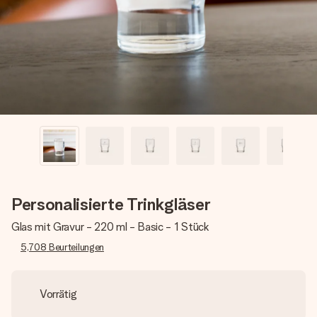
Erstelle etwas Einzigartiges in wenigen Schritten – mit
ihrem Namen, deinem Foto oder einer Nachricht von
Herzen. Kein Stress, nur pure Liebe für den perfekten
Moment.
Personalisierte Trinkgläser
Glas mit Gravur - 220 ml - Basic - 1 Stück
5,708
Beurteilungen
Vorrätig