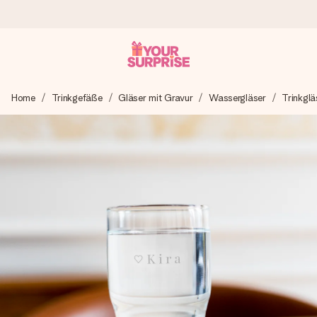
Heute bestellt, in 1 Werktag verschickt
Home
Trinkgefäße
Gläser mit Gravur
Wassergläser
Trinkglä
Wir bereiten dein Geschenk sorgfältig vor und schicken es
blitzschnell – damit du es genau zum richtigen Zeitpunkt
überreichen kannst, wenn es am meisten zählt.
4,8 (basierend auf +15.000 Bewertungen)
Unsere Geschenke begeistern. Kunden bewerten uns mit
4,8 bei Google Reviews (Gesamtergebnis aller Länder, in
die wir versenden).
Mit Liebe gemacht, im Handumdrehen