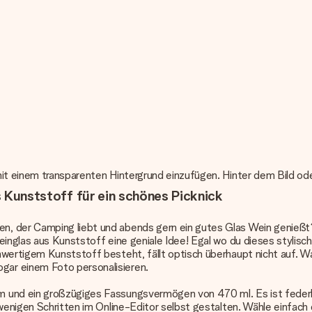
it einem transparenten Hintergrund einzufügen. Hinter dem Bild ode
us Kunststoff für ein schönes Picknick
, der Camping liebt und abends gern ein gutes Glas Wein genießt?
einglas aus Kunststoff eine geniale Idee! Egal wo du dieses stylis
chwertigem Kunststoff besteht, fällt optisch überhaupt nicht auf.
gar einem Foto personalisieren.
m und ein großzügiges Fassungsvermögen von 470 ml. Es ist federle
 wenigen Schritten im Online-Editor selbst gestalten. Wähle einfac