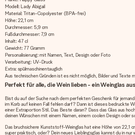
Modell: Lady Abigail
Material: Tritan-Copolyester (BPA-frei)
Höhe: 22,1 cm
Durchmesser: 5,9 cm
Fußdurchmesser: 7,9 cm
Inhalt: 47 cl
Gewicht: 77 Gramm
Personalisierung: mit Namen, Text, Design oder Foto
Verarbeitung: UV-Druck
Extra: spülmaschinentauglich
Aus technischen Gründen ist es nicht möglich, Bilder und Texte m
Perfekt für alle, die Wein lieben - ein Weinglas a
Bist du auf der Suche nach dem perfekten Geschenk für jemanden
im Korb auf keinen Fall fehlen darf? Dann ist dieses bedruckte W
einer Extraportion Stil. Das Beste daran? Dass das Glas aus ho
deinen Wünschen mit einem Namen, einem coolen Design oder so
Das bruchsichere Kunststoff-Weinglas hat eine Höhe von 22,1 c
super praktisch, oder? Dein neues Lieblingsglas kannst du in nur