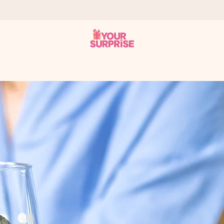
tzschnell – damit du es genau zum richtigen Zeitpunkt überreichen k
i Google Reviews (Gesamtergebnis aller Länder, in die wir versen
m Namen, deinem Foto oder einer Nachricht von Herzen. Kein Stress,