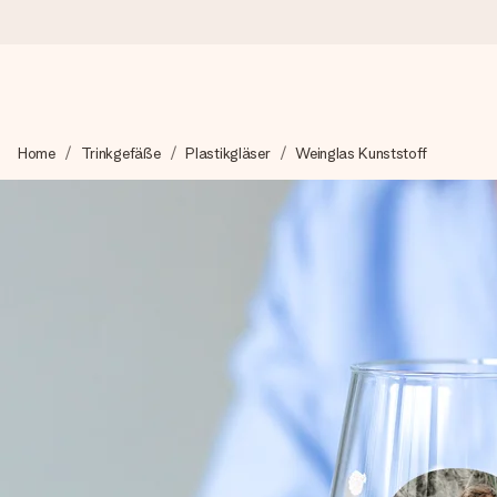
Heute bestellt, in 1 Werktag verschickt
Home
Trinkgefäße
Plastikgläser
Weinglas Kunststoff
Wir bereiten dein Geschenk sorgfältig vor und schicken es bli
4,8 (basierend auf +15.000 Bewertungen)
Unsere Geschenke begeistern. Kunden bewerten uns mit 4,8 be
Mit Liebe gemacht, im Handumdrehen
Erstelle etwas Einzigartiges in wenigen Schritten – mit ihre