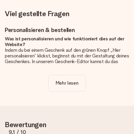
Viel gestellte Fragen
Personalisieren & bestellen
Was ist personalisieren und wie funktioniert dies auf der
Website?
Indem du bei einem Geschenk auf den grünen Knopf „Hier
personalisieren“ klickst, beginnst du mit der Gestaltung deines
Geschenkes. In unserem Geschenk-Editor kannst du das
Geschenk komplett nach Wunsch mit deinem eigenen Foto
und/oder Text gestalten. Wenn du möchtest, wählst du auch
noch eines unserer angebotenen Designs, um deinem
Mehr lesen
Geschenk die perfekte Ausstrahlung zu verleihen.
Ist die Personalisierung im Preis enthalten?
Der auf der Website angezeigte Preis ist inklusive der
Personalisierung. So ist und bleibt es übersichtlich!
Hat mein Foto die richtige Qualität?
Bewertungen
Wir möchten sicherstellen, dass du mit deinem Geschenk
rundum zufrieden bist. Deshalb ist es wichtig, qualitativ
9.1
/ 10