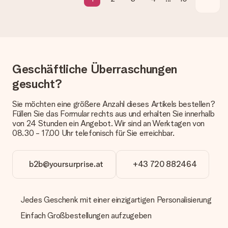
erfolgt.
Welche Lieferoptionen stehen zur Verfügung?
Derzeit können wir (noch) keine verschiedenen Lieferoptionen
anbieten. Das Geschenk, das bestellt wird, wird als Paket oder
Päckchen versendet. Möchtest du wissen, ob es als Paket
oder Päckchen geliefert wird, kontaktiere bitte unseren
Geschäftliche Überraschungen
Kundenservice.
gesucht?
Zahlung
Sie möchten eine größere Anzahl dieses Artikels bestellen?
Wie kann ich meine Bestellung bezahlen?
Füllen Sie das Formular rechts aus und erhalten Sie innerhalb
Wir bieten die folgenden Zahlungsoptionen an: Vorauskasse
von 24 Stunden ein Angebot. Wir sind an Werktagen von
mit normaler Überweisung, Sofortüberweisung, Paypal,
08.30 - 17.00 Uhr telefonisch für Sie erreichbar.
Kreditkarte oder auf Rechnung über Klarna. Bei einer
manuellen Überweisung verlängert sich die Lieferzeit des
Geschenks jedoch um 3 Werktage.
b2b@yoursurprise.at
+43 720 882464
Geschenk empfangen
Was, wenn das Geschenk meine Erwartungen nicht
Jedes Geschenk mit einer einzigartigen Personalisierung
erfüllt?
Sollte das Geschenk wider Erwarten deine Erwartungen nicht
Einfach Großbestellungen aufzugeben
erfüllen, bitten wir dich, unseren Kundenservice zu