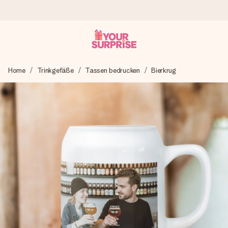
Heute bestellt, in 1 Werktag verschickt
Home
Trinkgefäße
Tassen bedrucken
Bierkrug
Wir bereiten dein Geschenk sorgfältig vor und schicken es
blitzschnell – damit du es genau zum richtigen Zeitpunkt
überreichen kannst, wenn es am meisten zählt.
4,8 (basierend auf +15.000 Bewertungen)
Unsere Geschenke begeistern. Kunden bewerten uns mit
4,8 bei Google Reviews (Gesamtergebnis aller Länder, in
die wir versenden).
Mit Liebe gemacht, im Handumdrehen