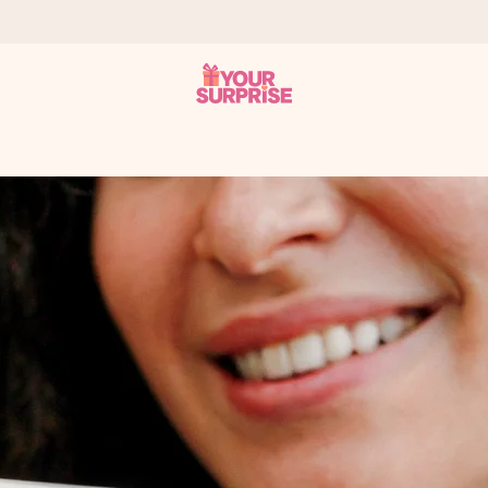
tzschnell – damit du es genau zum richtigen Zeitpunkt überreichen k
i Google Reviews (Gesamtergebnis aller Länder, in die wir versen
m Namen, deinem Foto oder einer Nachricht von Herzen. Kein Stress,