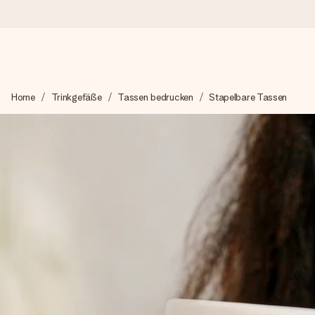
Heute bestellt, in 1 Werktag verschickt
Home
Trinkgefäße
Tassen bedrucken
Stapelbare Tassen
Wir bereiten dein Geschenk sorgfältig vor und schicken es bli
4,8 (basierend auf +15.000 Bewertungen)
Unsere Geschenke begeistern. Kunden bewerten uns mit 4,8 be
Mit Liebe gemacht, im Handumdrehen
Erstelle etwas Einzigartiges in wenigen Schritten – mit ihre