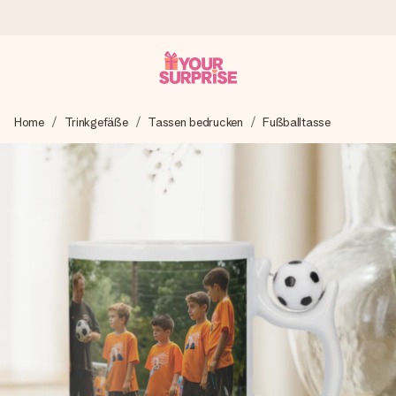
Heute bestellt, in 1 Werktag verschickt
Home
Trinkgefäße
Tassen bedrucken
Fußballtasse
Wir bereiten dein Geschenk sorgfältig vor und schicken es
blitzschnell – damit du es genau zum richtigen Zeitpunkt
überreichen kannst, wenn es am meisten zählt.
4,8 (basierend auf +15.000 Bewertungen)
Unsere Geschenke begeistern. Kunden bewerten uns mit
4,8 bei Google Reviews (Gesamtergebnis aller Länder, in
die wir versenden).
Mit Liebe gemacht, im Handumdrehen