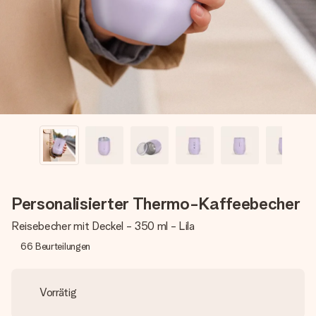
Erstelle etwas Einzigartiges in wenigen Schritten – mit
ihrem Namen, deinem Foto oder einer Nachricht von
Herzen. Kein Stress, nur pure Liebe für den perfekten
Moment.
Personalisierter Thermo-Kaffeebecher
Reisebecher mit Deckel - 350 ml - Lila
66
Beurteilungen
Vorrätig