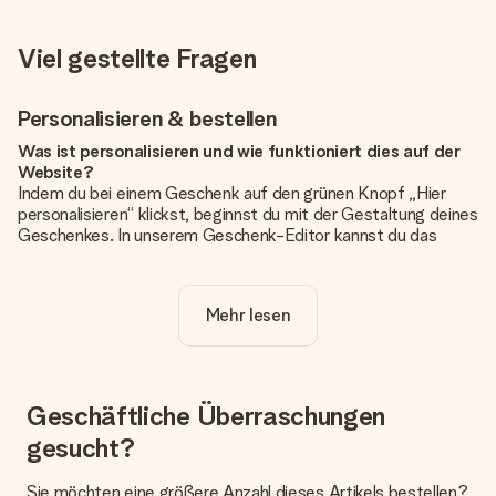
Viel gestellte Fragen
Personalisieren & bestellen
Was ist personalisieren und wie funktioniert dies auf der
Website?
Indem du bei einem Geschenk auf den grünen Knopf „Hier
personalisieren“ klickst, beginnst du mit der Gestaltung deines
Geschenkes. In unserem Geschenk-Editor kannst du das
Geschenk komplett nach Wunsch mit deinem eigenen Foto
und/oder Text gestalten. Wenn du möchtest, wählst du auch
noch eines unserer angebotenen Designs, um deinem
Mehr lesen
Geschenk die perfekte Ausstrahlung zu verleihen.
Ist die Personalisierung im Preis enthalten?
Der auf der Website angezeigte Preis ist inklusive der
Personalisierung. So ist und bleibt es übersichtlich!
Geschäftliche Überraschungen
gesucht?
Hat mein Foto die richtige Qualität?
Wir möchten sicherstellen, dass du mit deinem Geschenk
rundum zufrieden bist. Deshalb ist es wichtig, qualitativ
Sie möchten eine größere Anzahl dieses Artikels bestellen?