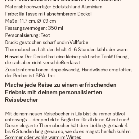
Material: hochwertiger Edelstahl und Aluminium
Farbe: lila Tasse mit abnehmbarem Deckel
Maße: 11,7 cm, Ø 7,9 cm
Fassungsvermögen: 350 ml
Personalisierung: Text
Druck: gestochen scharf und in Vollfarbe
Thermobecher: hält den Inhalt 4-6 Stunden kühl oder warm
Hinweis:
Der Deckel hat eine kleine praktische Trinköffnung,
die sich aber nicht verschließen lässt.
Zusatzinformationen: doppelwandig, Handwäsche empfohlen,
der Becher ist BPA-frei
Mache jede Reise zu einem erfrischenden
Erlebnis mit deinem personalisierten
Reisebecher
Mit deinem neuen Reisebecher in Lila bist du immer stilvoll
unterwegs – der perfekte Begleiter für all deine Abenteuer!
Dieser elegante Thermobecher hält dein Lieblingsgetränk 4
bis 6 Stunden lang genau so, wie du es magst: herrlich kühl im
Sommer oder wohlig warm im Winter.