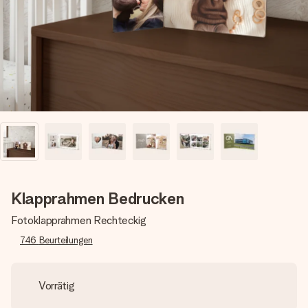
Erstelle etwas Einzigartiges in wenigen Schritten – mit
ihrem Namen, deinem Foto oder einer Nachricht von
Herzen. Kein Stress, nur pure Liebe für den perfekten
Moment.
Klapprahmen Bedrucken
Fotoklapprahmen Rechteckig
746
Beurteilungen
Vorrätig