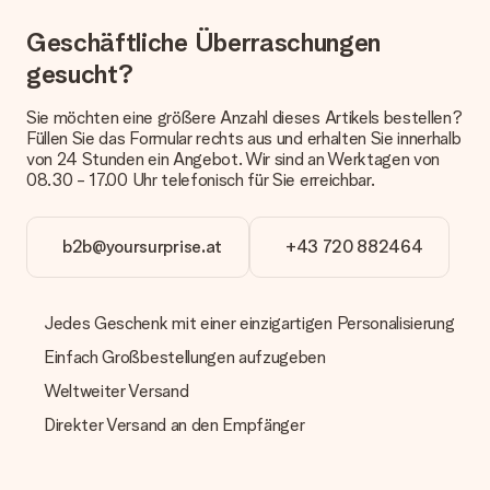
Derzeit können wir (noch) keine verschiedenen Lieferoptionen
Geschäftliche Überraschungen
anbieten. Das Geschenk, das bestellt wird, wird als Paket oder
Päckchen versendet. Möchtest du wissen, ob es als Paket
gesucht?
oder Päckchen geliefert wird, kontaktiere bitte unseren
Kundenservice.
Sie möchten eine größere Anzahl dieses Artikels bestellen?
Füllen Sie das Formular rechts aus und erhalten Sie innerhalb
Zahlung
von 24 Stunden ein Angebot. Wir sind an Werktagen von
Wie kann ich meine Bestellung bezahlen?
08.30 - 17.00 Uhr telefonisch für Sie erreichbar.
Wir bieten die folgenden Zahlungsoptionen an: Vorauskasse
mit normaler Überweisung, Sofortüberweisung, Paypal,
Kreditkarte oder auf Rechnung über Klarna. Bei einer
b2b@yoursurprise.at
+43 720 882464
manuellen Überweisung verlängert sich die Lieferzeit des
Geschenks jedoch um 3 Werktage.
Jedes Geschenk mit einer einzigartigen Personalisierung
Geschenk empfangen
Einfach Großbestellungen aufzugeben
Was, wenn das Geschenk meine Erwartungen nicht
erfüllt?
Weltweiter Versand
Sollte das Geschenk wider Erwarten deine Erwartungen nicht
erfüllen, bitten wir dich, unseren Kundenservice zu
Direkter Versand an den Empfänger
kontaktieren. Dort wird dir umgehend ein passender
Lösungsvorschlag unterbreitet.