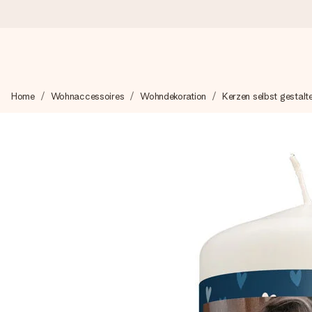
Heute bestellt, in 1 Werktag verschickt
Home
Wohnaccessoires
Wohndekoration
Kerzen selbst gestalt
Wir bereiten dein Geschenk sorgfältig vor und schicken es bli
4,8 (basierend auf +15.000 Bewertungen)
Unsere Geschenke begeistern. Kunden bewerten uns mit 4,8 be
Mit Liebe gemacht, im Handumdrehen
Erstelle etwas Einzigartiges in wenigen Schritten – mit ihre