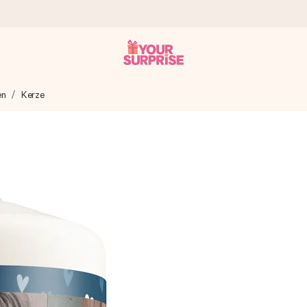
en
Kerze
tzschnell – damit du es genau zum richtigen Zeitpunkt überreichen k
i Google Reviews (Gesamtergebnis aller Länder, in die wir versen
m Namen, deinem Foto oder einer Nachricht von Herzen. Kein Stress,