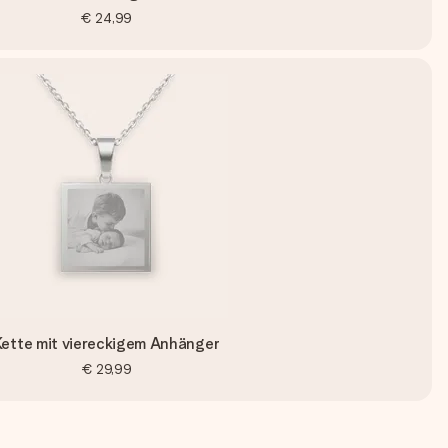
€ 24,99
Kette mit viereckigem Anhänger
€ 29,99