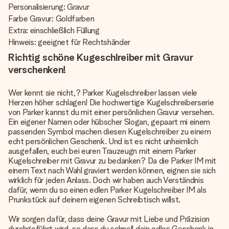
Personalisierung: Gravur
Farbe Gravur: Goldfarben
Extra: einschließlich Füllung
Hinweis: geeignet für Rechtshänder
Richtig schöne Kugeschlreiber mit Gravur
verschenken!
Wer kennt sie nicht,? Parker Kugelschreiber lassen viele
Herzen höher schlagen! Die hochwertige Kugelschreiberserie
von Parker kannst du mit einer persönlichen Gravur versehen.
Ein eigener Namen oder hübscher Slogan, gepaart mi einem
passenden Symbol machen diesen Kugelschreiber zu einem
echt persönlichen Geschenk. Und ist es nicht unheimlich
ausgefallen, euch bei euren Trauzeugn mit einem Parker
Kugelschreiber mit Gravur zu bedanken? Da die Parker IM mit
einem Text nach Wahl graviert werden können, eignen sie sich
wirklich für jeden Anlass. Doch wir haben auch Verständnis
dafür, wenn du so einen edlen Parker Kugelschreiber IM als
Prunkstück auf deinem eigenen Schreibtisch willst.
Wir sorgen dafür, dass deine Gravur mit Liebe und Präzision
durchgeführt wird, so dass du schnell dein edles Geschenk in