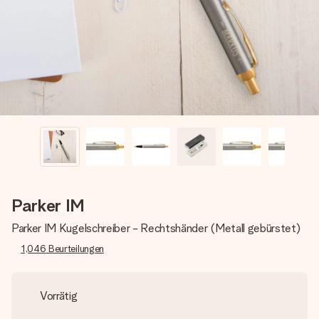
Erstelle etwas Einzigartiges in wenigen Schritten – mit
ihrem Namen, deinem Foto oder einer Nachricht von
Herzen. Kein Stress, nur pure Liebe für den perfekten
Moment.
Parker IM
Parker IM Kugelschreiber - Rechtshänder (Metall gebürstet)
1,046
Beurteilungen
Vorrätig