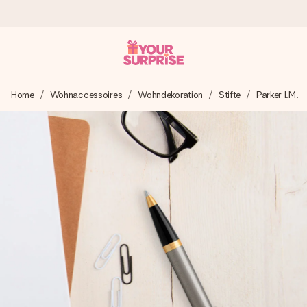
Heute bestellt, in 1 Werktag verschickt
Home
Wohnaccessoires
Wohndekoration
Stifte
Parker I.M.
Wir bereiten dein Geschenk sorgfältig vor und schicken es
blitzschnell – damit du es genau zum richtigen Zeitpunkt
überreichen kannst, wenn es am meisten zählt.
4,8 (basierend auf +15.000 Bewertungen)
Unsere Geschenke begeistern. Kunden bewerten uns mit
4,8 bei Google Reviews (Gesamtergebnis aller Länder, in
die wir versenden).
Mit Liebe gemacht, im Handumdrehen