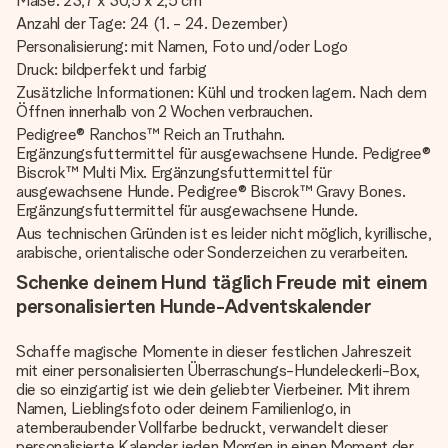
Maße: 23,7 x 30,5 x 2,5 cm
Anzahl der Tage: 24 (1. - 24. Dezember)
Personalisierung: mit Namen, Foto und/oder Logo
Druck: bildperfekt und farbig
Zusätzliche Informationen: Kühl und trocken lagern. Nach dem
Öffnen innerhalb von 2 Wochen verbrauchen.
Pedigree® Ranchos™ Reich an Truthahn.
Ergänzungsfuttermittel für ausgewachsene Hunde. Pedigree®
Biscrok™ Multi Mix. Ergänzungsfuttermittel für
ausgewachsene Hunde. Pedigree® Biscrok™ Gravy Bones.
Ergänzungsfuttermittel für ausgewachsene Hunde.
Aus technischen Gründen ist es leider nicht möglich, kyrillische,
arabische, orientalische oder Sonderzeichen zu verarbeiten.
Schenke deinem Hund täglich Freude mit einem
personalisierten Hunde-Adventskalender
Schaffe magische Momente in dieser festlichen Jahreszeit
mit einer personalisierten Überraschungs-Hundeleckerli-Box,
die so einzigartig ist wie dein geliebter Vierbeiner. Mit ihrem
Namen, Lieblingsfoto oder deinem Familienlogo, in
atemberaubender Vollfarbe bedruckt, verwandelt dieser
personalisierte Kalender jeden Morgen in einen Moment der