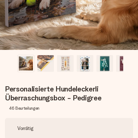
Erstelle etwas Einzigartiges in wenigen Schritten – mit
ihrem Namen, deinem Foto oder einer Nachricht von
Herzen. Kein Stress, nur pure Liebe für den perfekten
Moment.
Personalisierte Hundeleckerli
Überraschungsbox - Pedigree
46
Beurteilungen
Vorrätig