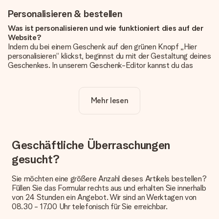
Personalisieren & bestellen
Was ist personalisieren und wie funktioniert dies auf der
Website?
Indem du bei einem Geschenk auf den grünen Knopf „Hier
personalisieren“ klickst, beginnst du mit der Gestaltung deines
Geschenkes. In unserem Geschenk-Editor kannst du das
Geschenk komplett nach Wunsch mit deinem eigenen Foto
und/oder Text gestalten. Wenn du möchtest, wählst du auch
noch eines unserer angebotenen Designs, um deinem
Mehr lesen
Geschenk die perfekte Ausstrahlung zu verleihen.
Ist die Personalisierung im Preis enthalten?
Der auf der Website angezeigte Preis ist inklusive der
Personalisierung. So ist und bleibt es übersichtlich!
Geschäftliche Überraschungen
gesucht?
Hat mein Foto die richtige Qualität?
Wir möchten sicherstellen, dass du mit deinem Geschenk
rundum zufrieden bist. Deshalb ist es wichtig, qualitativ
Sie möchten eine größere Anzahl dieses Artikels bestellen?
hochwertige Fotos zu verwenden. Wenn du dir nicht sicher
Füllen Sie das Formular rechts aus und erhalten Sie innerhalb
bist, ob dein Bild die erforderliche Qualität aufweist, wende
von 24 Stunden ein Angebot. Wir sind an Werktagen von
dich bitte an unseren Kundenservice und füge dein Foto
08.30 - 17.00 Uhr telefonisch für Sie erreichbar.
zusammen mit dem Geschenk bei, das du bestellen