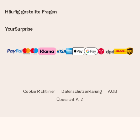
Alle Lieferungen erfolgen ohne Rechnung und/oder
Lieferschein. Die Rechnung zu deiner Bestellung erhältst du
Häufig gestellte Fragen
zeitgleich mit der Bestätigungsmail und kannst sie jederzeit in
deinem MySurprise Account einsehen. Du kannst das
Geschenk also direkt beim Empfänger liefern lassen und es
YourSurprise
bleibt eine echte Überraschung!
Cookie Richtlinien
Datenschutzerklärung
AGB
Übersicht A-Z