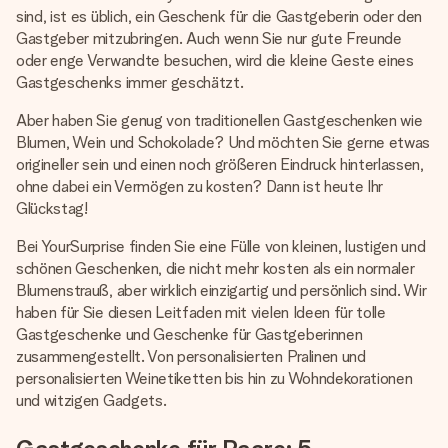
Erstelle etwas Einzigartiges in wenigen Schritten – mit
sind, ist es üblich, ein Geschenk für die Gastgeberin oder den
ihrem Namen, deinem Foto oder einer Nachricht von
Gastgeber mitzubringen. Auch wenn Sie nur gute Freunde
Herzen. Kein Stress, nur pure Liebe für den perfekten
oder enge Verwandte besuchen, wird die kleine Geste eines
Moment.
Gastgeschenks immer geschätzt.
Aber haben Sie genug von traditionellen Gastgeschenken wie
Blumen, Wein und Schokolade? Und möchten Sie gerne etwas
origineller sein und einen noch größeren Eindruck hinterlassen,
ohne dabei ein Vermögen zu kosten? Dann ist heute Ihr
Glückstag!
Bei YourSurprise finden Sie eine Fülle von kleinen, lustigen und
schönen Geschenken, die nicht mehr kosten als ein normaler
Blumenstrauß, aber wirklich einzigartig und persönlich sind. Wir
haben für Sie diesen Leitfaden mit vielen Ideen für tolle
Gastgeschenke und Geschenke für Gastgeberinnen
zusammengestellt. Von personalisierten Pralinen und
personalisierten Weinetiketten bis hin zu Wohndekorationen
und witzigen Gadgets.