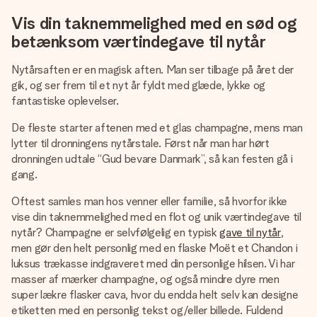
Vis din taknemmelighed med en sød og
betænksom værtindegave til nytår
Nytårsaften er en magisk aften. Man ser tilbage på året der
gik, og ser frem til et nyt år fyldt med glæde, lykke og
fantastiske oplevelser.
De fleste starter aftenen med et glas champagne, mens man
lytter til dronningens nytårstale. Først når man har hørt
dronningen udtale “Gud bevare Danmark”, så kan festen gå i
gang.
Oftest samles man hos venner eller familie, så hvorfor ikke
vise din taknemmelighed med en flot og unik værtindegave til
nytår? Champagne er selvfølgelig en typisk
gave til nytår
,
men gør den helt personlig med en flaske Moët et Chandon i
luksus trækasse indgraveret med din personlige hilsen. Vi har
masser af mærker champagne, og også mindre dyre men
super lækre flasker cava, hvor du endda helt selv kan designe
etiketten med en personlig tekst og/eller billede. Fuldend