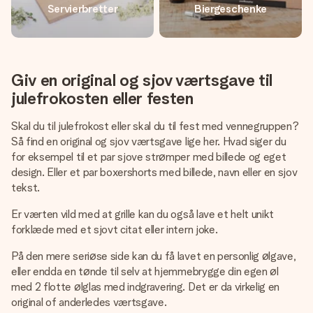
Servierbretter
Biergeschenke
Giv en original og sjov værtsgave til
julefrokosten eller festen
Skal du til julefrokost eller skal du til fest med vennegruppen?
Så find en original og sjov værtsgave lige her. Hvad siger du
for eksempel til et par sjove strømper med billede og eget
design. Eller et par boxershorts med billede, navn eller en sjov
tekst.
Er værten vild med at grille kan du også lave et helt unikt
forklæde med et sjovt citat eller intern joke.
På den mere seriøse side kan du få lavet en personlig ølgave,
eller endda en tønde til selv at hjemmebrygge din egen øl
med 2 flotte ølglas med indgravering. Det er da virkelig en
original of anderledes værtsgave.