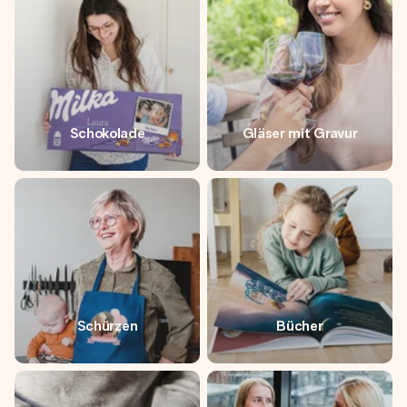
Erstelle etwas Einzigartiges in wenigen Schritten – mit
ihrem Namen, deinem Foto oder einer Nachricht von
Herzen. Kein Stress, nur pure Liebe für den perfekten
Moment.
Schokolade
Gläser mit Gravur
Schürzen
Bücher