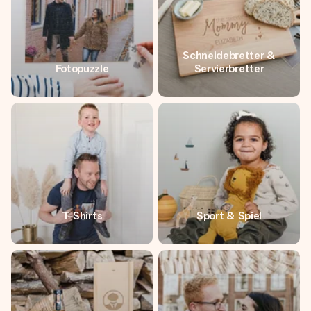
Schneidebretter &
Fotopuzzle
Servierbretter
T-Shirts
Sport & Spiel