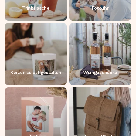
Trinkflasche
Fotouhr
Kerzen selbst gestalten
Weingeschenke