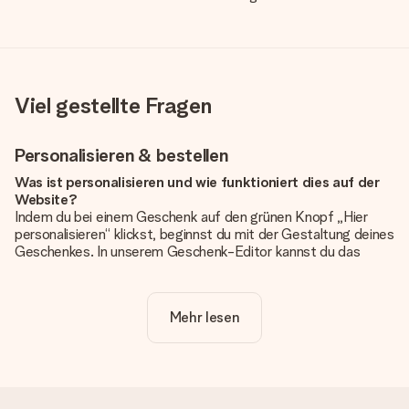
Viel gestellte Fragen
Personalisieren & bestellen
Was ist personalisieren und wie funktioniert dies auf der
Website?
Indem du bei einem Geschenk auf den grünen Knopf „Hier
personalisieren“ klickst, beginnst du mit der Gestaltung deines
Geschenkes. In unserem Geschenk-Editor kannst du das
Geschenk komplett nach Wunsch mit deinem eigenen Foto
und/oder Text gestalten. Wenn du möchtest, wählst du auch
noch eines unserer angebotenen Designs, um deinem
Mehr lesen
Geschenk die perfekte Ausstrahlung zu verleihen.
Ist die Personalisierung im Preis enthalten?
Der auf der Website angezeigte Preis ist inklusive der
Personalisierung. So ist und bleibt es übersichtlich!