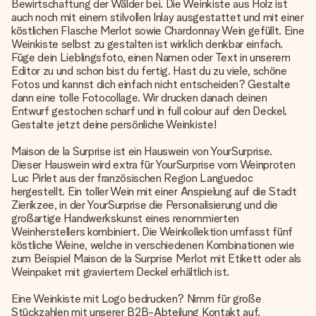
Bewirtschaftung der Wälder bei. Die Weinkiste aus Holz ist
auch noch mit einem stilvollen Inlay ausgestattet und mit einer
köstlichen Flasche Merlot sowie Chardonnay Wein gefüllt. Eine
Weinkiste selbst zu gestalten ist wirklich denkbar einfach.
Füge dein Lieblingsfoto, einen Namen oder Text in unserem
Editor zu und schon bist du fertig. Hast du zu viele, schöne
Fotos und kannst dich einfach nicht entscheiden? Gestalte
dann eine tolle Fotocollage. Wir drucken danach deinen
Entwurf gestochen scharf und in full colour auf den Deckel.
Gestalte jetzt deine persönliche Weinkiste!
Maison de la Surprise ist ein Hauswein von YourSurprise.
Dieser Hauswein wird extra für YourSurprise vom Weinproten
Luc Pirlet aus der französischen Region Languedoc
hergestellt. Ein toller Wein mit einer Anspielung auf die Stadt
Zierikzee, in der YourSurprise die Personalisierung und die
großartige Handwerkskunst eines renommierten
Weinherstellers kombiniert. Die Weinkollektion umfasst fünf
köstliche Weine, welche in verschiedenen Kombinationen wie
zum Beispiel Maison de la Surprise Merlot mit Etikett oder als
Weinpaket mit graviertem Deckel erhältlich ist.
Eine Weinkiste mit Logo bedrucken? Nimm für große
Stückzahlen mit unserer B2B-Abteilung Kontakt auf.