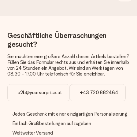
Geschenk erhalten?
Die aktuelle Lieferzeit steht jeweils auf der Produktseite bei
dem Geschenk vermeldet. Du kannst darauf vertrauen, dass
eine fristgerechte Lieferung durch unsere Lieferdienste
erfolgt.
Geschäftliche Überraschungen
Welche Lieferoptionen stehen zur Verfügung?
Derzeit können wir (noch) keine verschiedenen Lieferoptionen
gesucht?
anbieten. Das Geschenk, das bestellt wird, wird als Paket oder
Päckchen versendet. Möchtest du wissen, ob es als Paket
Sie möchten eine größere Anzahl dieses Artikels bestellen?
oder Päckchen geliefert wird, kontaktiere bitte unseren
Füllen Sie das Formular rechts aus und erhalten Sie innerhalb
Kundenservice.
von 24 Stunden ein Angebot. Wir sind an Werktagen von
08.30 - 17.00 Uhr telefonisch für Sie erreichbar.
Zahlung
Wie kann ich meine Bestellung bezahlen?
Wir bieten die folgenden Zahlungsoptionen an: Vorauskasse
b2b@yoursurprise.at
+43 720 882464
mit normaler Überweisung, Sofortüberweisung, Paypal,
Kreditkarte oder auf Rechnung über Klarna. Bei einer
manuellen Überweisung verlängert sich die Lieferzeit des
Jedes Geschenk mit einer einzigartigen Personalisierung
Geschenks jedoch um 3 Werktage.
Einfach Großbestellungen aufzugeben
Geschenk empfangen
Weltweiter Versand
Was, wenn das Geschenk meine Erwartungen nicht