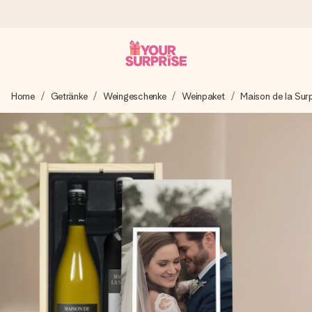
Heute bestellt, in 1 Werktag verschickt
Home
Getränke
Weingeschenke
Weinpaket
Maison de la Sur
Wir bereiten dein Geschenk sorgfältig vor und schicken es
blitzschnell – damit du es genau zum richtigen Zeitpunkt
überreichen kannst, wenn es am meisten zählt.
4,8 (basierend auf +15.000 Bewertungen)
Unsere Geschenke begeistern. Kunden bewerten uns mit
4,8 bei Google Reviews (Gesamtergebnis aller Länder, in
die wir versenden).
Mit Liebe gemacht, im Handumdrehen