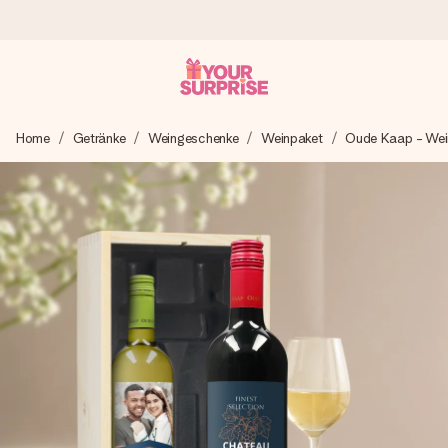
Heute bestellt, in 1 Werktag verschickt
Home
Getränke
Weingeschenke
Weinpaket
Oude Kaap - Wei
Wir bereiten dein Geschenk sorgfältig vor und schicken es
blitzschnell – damit du es genau zum richtigen Zeitpunkt
überreichen kannst, wenn es am meisten zählt.
4,8 (basierend auf +15.000 Bewertungen)
Unsere Geschenke begeistern. Kunden bewerten uns mit
4,8 bei Google Reviews (Gesamtergebnis aller Länder, in
die wir versenden).
Mit Liebe gemacht, im Handumdrehen