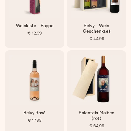
Weinkiste - Pappe
Belvy - Wein
Geschenkset
€ 12,99
€ 44,99
Belvy Rosé
Salentein Malbec
(rot)
€ 17,99
€ 64,99