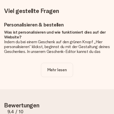
Viel gestellte Fragen
Personalisieren & bestellen
Was ist personalisieren und wie funktioniert dies auf der
Website?
Indem du bei einem Geschenk auf den grünen Knopf „Hier
personalisieren“ klickst, beginnst du mit der Gestaltung deines
Geschenkes. In unserem Geschenk-Editor kannst du das
Geschenk komplett nach Wunsch mit deinem eigenen Foto
und/oder Text gestalten. Wenn du möchtest, wählst du auch
noch eines unserer angebotenen Designs, um deinem
Mehr lesen
Geschenk die perfekte Ausstrahlung zu verleihen.
Ist die Personalisierung im Preis enthalten?
Der auf der Website angezeigte Preis ist inklusive der
Personalisierung. So ist und bleibt es übersichtlich!
Hat mein Foto die richtige Qualität?
Bewertungen
Wir möchten sicherstellen, dass du mit deinem Geschenk
rundum zufrieden bist. Deshalb ist es wichtig, qualitativ
9.4
/ 10