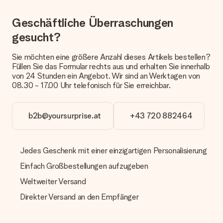
erfolgt.
Geschäftliche Überraschungen
Welche Lieferoptionen stehen zur Verfügung?
Derzeit können wir (noch) keine verschiedenen Lieferoptionen
gesucht?
anbieten. Das Geschenk, das bestellt wird, wird als Paket oder
Päckchen versendet. Möchtest du wissen, ob es als Paket
Sie möchten eine größere Anzahl dieses Artikels bestellen?
oder Päckchen geliefert wird, kontaktiere bitte unseren
Füllen Sie das Formular rechts aus und erhalten Sie innerhalb
Kundenservice.
von 24 Stunden ein Angebot. Wir sind an Werktagen von
08.30 - 17.00 Uhr telefonisch für Sie erreichbar.
Zahlung
Wie kann ich meine Bestellung bezahlen?
Wir bieten die folgenden Zahlungsoptionen an: Vorauskasse
b2b@yoursurprise.at
+43 720 882464
mit normaler Überweisung, Sofortüberweisung, Paypal,
Kreditkarte oder auf Rechnung über Klarna. Bei einer
manuellen Überweisung verlängert sich die Lieferzeit des
Jedes Geschenk mit einer einzigartigen Personalisierung
Geschenks jedoch um 3 Werktage.
Einfach Großbestellungen aufzugeben
Geschenk empfangen
Weltweiter Versand
Was, wenn das Geschenk meine Erwartungen nicht
erfüllt?
Direkter Versand an den Empfänger
Sollte das Geschenk wider Erwarten deine Erwartungen nicht
erfüllen, bitten wir dich, unseren Kundenservice zu