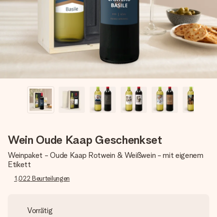
Erstelle etwas Einzigartiges in wenigen Schritten – mit
ihrem Namen, deinem Foto oder einer Nachricht von
Herzen. Kein Stress, nur pure Liebe für den perfekten
Moment.
Wein Oude Kaap Geschenkset
Weinpaket - Oude Kaap Rotwein & Weißwein - mit eigenem
Etikett
1,022
Beurteilungen
Vorrätig