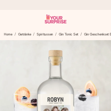
Heute bestellt, in 1 Werktag verschickt
Home
Getränke
Spirituosen
Gin Tonic Set
Gin Geschenkset 
Wir bereiten dein Geschenk sorgfältig vor und schicken es
blitzschnell – damit du es genau zum richtigen Zeitpunkt
überreichen kannst, wenn es am meisten zählt.
4,8 (basierend auf +15.000 Bewertungen)
Unsere Geschenke begeistern. Kunden bewerten uns mit
4,8 bei Google Reviews (Gesamtergebnis aller Länder, in
die wir versenden).
Mit Liebe gemacht, im Handumdrehen