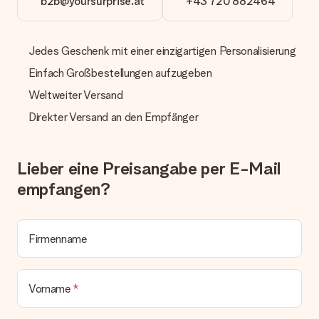
b2b@yoursurprise.at
+43 720 882464
Kreditkarte oder auf Rechnung über Klarna. Bei einer
manuellen Überweisung verlängert sich die Lieferzeit des
Geschenks jedoch um 3 Werktage.
Jedes Geschenk mit einer einzigartigen Personalisierung
Geschenk empfangen
Einfach Großbestellungen aufzugeben
Was, wenn das Geschenk meine Erwartungen nicht
Weltweiter Versand
erfüllt?
Sollte das Geschenk wider Erwarten deine Erwartungen nicht
Direkter Versand an den Empfänger
erfüllen, bitten wir dich, unseren Kundenservice zu
kontaktieren. Dort wird dir umgehend ein passender
Lösungsvorschlag unterbreitet.
Lieber eine Preisangabe per E-Mail
Wird die Rechnung mit der Bestellung mitverschickt?
empfangen?
Alle Lieferungen erfolgen ohne Rechnung und/oder
Lieferschein. Die Rechnung zu deiner Bestellung erhältst du
zeitgleich mit der Bestätigungsmail und kannst sie jederzeit in
deinem MySurprise Account einsehen. Du kannst das
Firmenname
Geschenk also direkt beim Empfänger liefern lassen und es
bleibt eine echte Überraschung!
Vorname