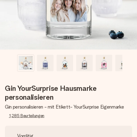
Erstelle etwas Einzigartiges in wenigen Schritten – mit
ihrem Namen, deinem Foto oder einer Nachricht von
Herzen. Kein Stress, nur pure Liebe für den perfekten
Moment.
Gin YourSurprise Hausmarke
personalisieren
Gin personalisieren - mit Etikett- YourSurprise Eigenmarke
1,285
Beurteilungen
Vorrätig