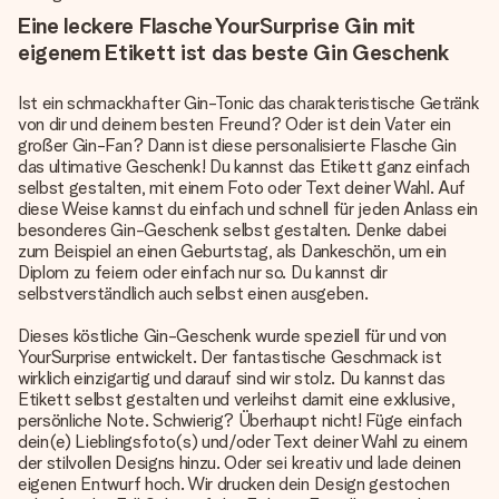
Eine leckere Flasche YourSurprise Gin mit
eigenem Etikett ist das beste Gin Geschenk
Ist ein schmackhafter Gin-Tonic das charakteristische Getränk
von dir und deinem besten Freund? Oder ist dein Vater ein
großer Gin-Fan? Dann ist diese personalisierte Flasche Gin
das ultimative Geschenk! Du kannst das Etikett ganz einfach
selbst gestalten, mit einem Foto oder Text deiner Wahl. Auf
diese Weise kannst du einfach und schnell für jeden Anlass ein
besonderes Gin-Geschenk selbst gestalten. Denke dabei
zum Beispiel an einen Geburtstag, als Dankeschön, um ein
Diplom zu feiern oder einfach nur so. Du kannst dir
selbstverständlich auch selbst einen ausgeben.
Dieses köstliche
Gin-Geschenk
wurde speziell für und von
YourSurprise entwickelt. Der fantastische Geschmack ist
wirklich einzigartig und darauf sind wir stolz. Du kannst das
Etikett selbst gestalten und verleihst damit eine exklusive,
persönliche Note. Schwierig? Überhaupt nicht! Füge einfach
dein(e) Lieblingsfoto(s) und/oder Text deiner Wahl zu einem
der stilvollen Designs hinzu. Oder sei kreativ und lade deinen
eigenen Entwurf hoch. Wir drucken dein Design gestochen