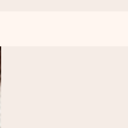
annst, wenn es am meisten zählt.
den).
 nur pure Liebe für den perfekten Moment.