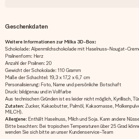
Geschenkdaten
Weitere Informationen zur Milka 3D-Box:
Schokolade: Alpenmilchschokolade mit Haselnuss-Nougat-Cre
Pralinenform: Herz
Anzahl der Pralinen: 20
Gewicht der Schokolade: 110 Gramm
Maße der Schachtel: 19,3 x 17,2 x 6,7 cm
Personalisierung: Foto, Name und persönliche Botschaft
Druck: bildgenau und in Vollfarbe
Aus technischen Gründen ist es leider nicht möglich, Kyrillisch, 
Zutaten
: Zucker, Kakaobutter, Palmöl, Kakaomasse, Molkenpu
MILCH).
Allergene
: Enthält Haselnuss, Milch und Soja. Kann andere Nüss
Bitte beachten: Bei tropischen Temperaturen über 25 Grad könne
wenden Sie sich bitte an unser Kundenservice-Team