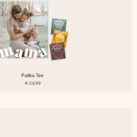
Pukka Tee
€ 34,99