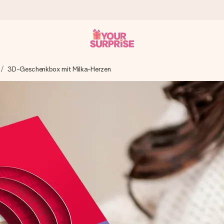
3D-Geschenkbox mit Milka-Herzen
tzschnell – damit du es genau zum richtigen Zeitpunkt überreichen k
i Google Reviews (Gesamtergebnis aller Länder, in die wir versen
m Namen, deinem Foto oder einer Nachricht von Herzen. Kein Stress,