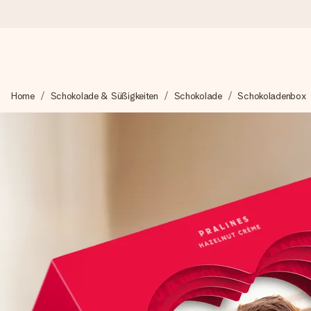
Heute bestellt, in 1 Werktag verschickt
Home
Schokolade & Süßigkeiten
Schokolade
Schokoladenbox
Wir bereiten dein Geschenk sorgfältig vor und schicken es bli
4,8 (basierend auf +15.000 Bewertungen)
Unsere Geschenke begeistern. Kunden bewerten uns mit 4,8 be
Mit Liebe gemacht, im Handumdrehen
Erstelle etwas Einzigartiges in wenigen Schritten – mit ihre