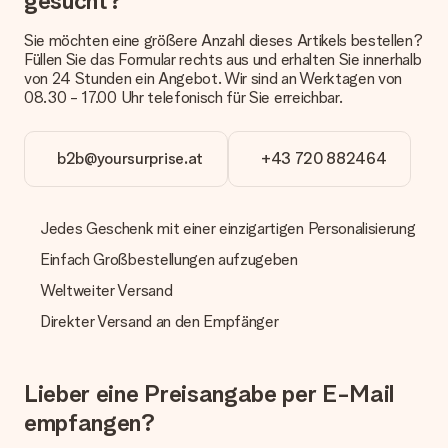
gesucht?
Derzeit können wir (noch) keine verschiedenen Lieferoptionen
anbieten. Das Geschenk, das bestellt wird, wird als Paket oder
Sie möchten eine größere Anzahl dieses Artikels bestellen?
Päckchen versendet. Möchtest du wissen, ob es als Paket
Füllen Sie das Formular rechts aus und erhalten Sie innerhalb
oder Päckchen geliefert wird, kontaktiere bitte unseren
von 24 Stunden ein Angebot. Wir sind an Werktagen von
Kundenservice.
08.30 - 17.00 Uhr telefonisch für Sie erreichbar.
Zahlung
Wie kann ich meine Bestellung bezahlen?
b2b@yoursurprise.at
+43 720 882464
Wir bieten die folgenden Zahlungsoptionen an: Vorauskasse
mit normaler Überweisung, Sofortüberweisung, Paypal,
Kreditkarte oder auf Rechnung über Klarna. Bei einer
Jedes Geschenk mit einer einzigartigen Personalisierung
manuellen Überweisung verlängert sich die Lieferzeit des
Geschenks jedoch um 3 Werktage.
Einfach Großbestellungen aufzugeben
Geschenk empfangen
Weltweiter Versand
Was, wenn das Geschenk meine Erwartungen nicht
Direkter Versand an den Empfänger
erfüllt?
Sollte das Geschenk wider Erwarten deine Erwartungen nicht
erfüllen, bitten wir dich, unseren Kundenservice zu
Lieber eine Preisangabe per E-Mail
kontaktieren. Dort wird dir umgehend ein passender
Lösungsvorschlag unterbreitet.
empfangen?