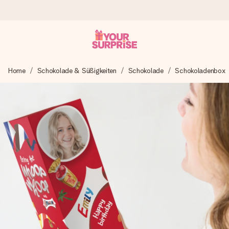
Heute bestellt, in 1 Werktag verschickt
Home
Schokolade & Süßigkeiten
Schokolade
Schokoladenbox
Wir bereiten dein Geschenk sorgfältig vor und schicken es
blitzschnell – damit du es genau zum richtigen Zeitpunkt
überreichen kannst, wenn es am meisten zählt.
4,8 (basierend auf +15.000 Bewertungen)
Unsere Geschenke begeistern. Kunden bewerten uns mit
4,8 bei Google Reviews (Gesamtergebnis aller Länder, in
die wir versenden).
Mit Liebe gemacht, im Handumdrehen