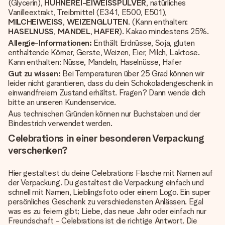
(Glycerin),
HÜHNEREI-EIWEISSPULVER
, natürliches
Vanilleextrakt, Treibmittel (E341, E500, E501),
MILCHEIWEISS
,
WEIZENGLUTEN
. (Kann enthalten:
HASELNUSS
,
MANDEL
,
HAFER
). Kakao mindestens 25%.
Allergie-Informationen:
Enthält Erdnüsse, Soja, gluten
enthaltende Körner, Gerste, Weizen, Eier, Milch, Laktose.
Kann enthalten: Nüsse, Mandeln, Haselnüsse, Hafer
Gut zu wissen:
Bei Temperaturen über 25 Grad können wir
leider nicht garantieren, dass du dein Schokoladengeschenk in
einwandfreiem Zustand erhältst. Fragen? Dann wende dich
bitte an unseren Kundenservice.
Aus technischen Gründen können nur Buchstaben und der
Bindestrich verwendet werden.
Celebrations in einer besonderen Verpackung
verschenken?
Hier gestaltest du deine Celebrations Flasche mit Namen auf
der Verpackung. Du gestaltest die Verpackung einfach und
schnell mit Namen, Lieblingsfoto oder einem Logo. Ein super
persönliches Geschenk zu verschiedensten Anlässen. Egal
was es zu feiern gibt; Liebe, das neue Jahr oder einfach nur
Freundschaft - Celebrations ist die richtige Antwort. Die