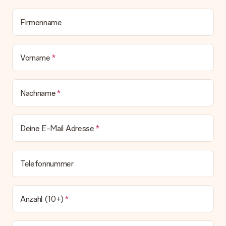
Wird die Rechnung mit der Bestellung mitverschickt?
Alle Lieferungen erfolgen ohne Rechnung und/oder
Lieferschein. Die Rechnung zu deiner Bestellung erhältst du
Firmenname
zeitgleich mit der Bestätigungsmail und kannst sie jederzeit in
deinem MySurprise Account einsehen. Du kannst das
Geschenk also direkt beim Empfänger liefern lassen und es
Vorname
bleibt eine echte Überraschung!
Nachname
Deine E-Mail Adresse
Telefonnummer
Anzahl (10+)