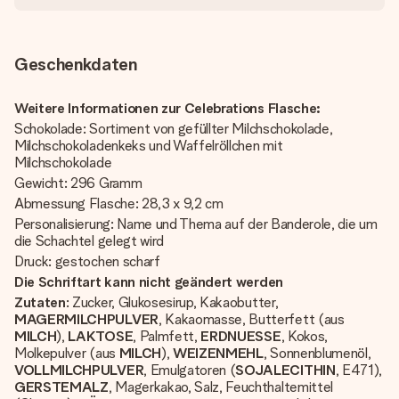
Geschenkdaten
Weitere Informationen zur Celebrations Flasche:
Schokolade: Sortiment von gefüllter Milchschokolade,
Milchschokoladenkeks und Waffelröllchen mit
Milchschokolade
Gewicht: 296 Gramm
Abmessung Flasche: 28,3 x 9,2 cm
Personalisierung: Name und Thema auf der Banderole, die um
die Schachtel gelegt wird
Druck: gestochen scharf
Die Schriftart kann nicht geändert werden
Zutaten
: Zucker, Glukosesirup, Kakaobutter,
MAGERMILCHPULVER
, Kakaomasse, Butterfett (aus
MILCH
),
LAKTOSE
, Palmfett,
ERDNUESSE
, Kokos,
Molkepulver (aus
MILCH
),
WEIZENMEHL
, Sonnenblumenöl,
VOLLMILCHPULVER
, Emulgatoren (
SOJALECITHIN
, E471),
GERSTEMALZ
, Magerkakao, Salz, Feuchthaltemittel