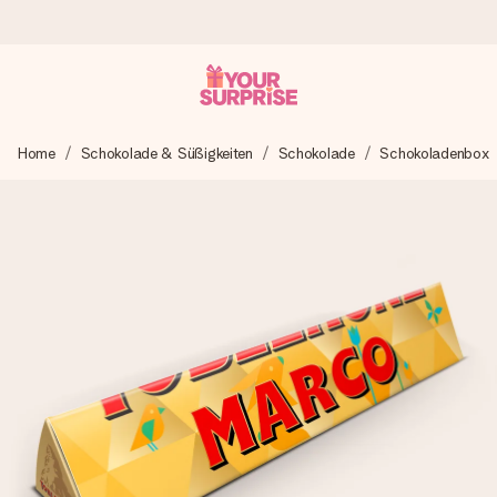
Heute bestellt, in 1 Werktag verschickt
Home
Schokolade & Süßigkeiten
Schokolade
Schokoladenbox
Wir bereiten dein Geschenk sorgfältig vor und schicken es
blitzschnell – damit du es genau zum richtigen Zeitpunkt
überreichen kannst, wenn es am meisten zählt.
4,8 (basierend auf +15.000 Bewertungen)
Unsere Geschenke begeistern. Kunden bewerten uns mit
4,8 bei Google Reviews (Gesamtergebnis aller Länder, in
die wir versenden).
Mit Liebe gemacht, im Handumdrehen