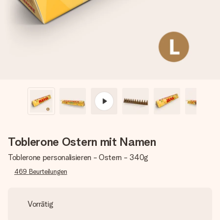
Erstelle etwas Einzigartiges in wenigen Schritten – mit
ihrem Namen, deinem Foto oder einer Nachricht von
Herzen. Kein Stress, nur pure Liebe für den perfekten
Moment.
Toblerone Ostern mit Namen
Toblerone personalisieren - Ostern - 340g
469
Beurteilungen
Vorrätig