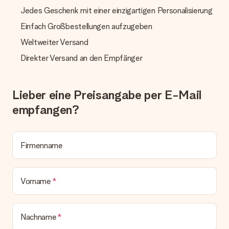
Geschenks jedoch um 3 Werktage.
Jedes Geschenk mit einer einzigartigen Personalisierung
Geschenk empfangen
Einfach Großbestellungen aufzugeben
Was, wenn das Geschenk meine Erwartungen nicht
Weltweiter Versand
erfüllt?
Sollte das Geschenk wider Erwarten deine Erwartungen nicht
Direkter Versand an den Empfänger
erfüllen, bitten wir dich, unseren Kundenservice zu
kontaktieren. Dort wird dir umgehend ein passender
Lösungsvorschlag unterbreitet.
Lieber eine Preisangabe per E-Mail
Wird die Rechnung mit der Bestellung mitverschickt?
empfangen?
Alle Lieferungen erfolgen ohne Rechnung und/oder
Lieferschein. Die Rechnung zu deiner Bestellung erhältst du
zeitgleich mit der Bestätigungsmail und kannst sie jederzeit in
deinem MySurprise Account einsehen. Du kannst das
Firmenname
Geschenk also direkt beim Empfänger liefern lassen und es
bleibt eine echte Überraschung!
Vorname
Nachname