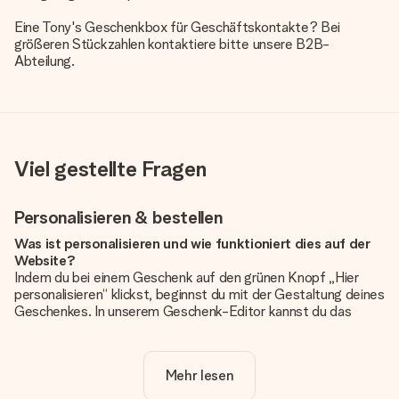
Eine Tony's Geschenkbox für Geschäftskontakte? Bei
größeren Stückzahlen kontaktiere bitte unsere B2B-
Abteilung.
Viel gestellte Fragen
Personalisieren & bestellen
Was ist personalisieren und wie funktioniert dies auf der
Website?
Indem du bei einem Geschenk auf den grünen Knopf „Hier
personalisieren“ klickst, beginnst du mit der Gestaltung deines
Geschenkes. In unserem Geschenk-Editor kannst du das
Geschenk komplett nach Wunsch mit deinem eigenen Foto
und/oder Text gestalten. Wenn du möchtest, wählst du auch
noch eines unserer angebotenen Designs, um deinem
Mehr lesen
Geschenk die perfekte Ausstrahlung zu verleihen.