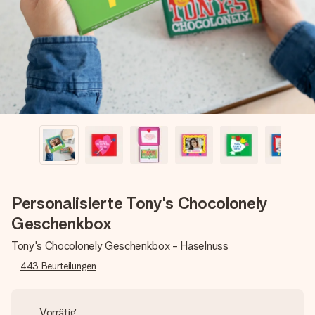
Erstelle etwas Einzigartiges in wenigen Schritten – mit
ihrem Namen, deinem Foto oder einer Nachricht von
Herzen. Kein Stress, nur pure Liebe für den perfekten
Moment.
Personalisierte Tony's Chocolonely
Geschenkbox
Tony's Chocolonely Geschenkbox - Haselnuss
443
Beurteilungen
Vorrätig