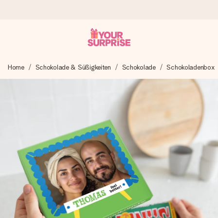
Heute bestellt, in 1 Werktag verschickt
Home
Schokolade & Süßigkeiten
Schokolade
Schokoladenbox
Wir bereiten dein Geschenk sorgfältig vor und schicken es
blitzschnell – damit du es genau zum richtigen Zeitpunkt
überreichen kannst, wenn es am meisten zählt.
4,8 (basierend auf +15.000 Bewertungen)
Unsere Geschenke begeistern. Kunden bewerten uns mit
4,8 bei Google Reviews (Gesamtergebnis aller Länder, in
die wir versenden).
Mit Liebe gemacht, im Handumdrehen