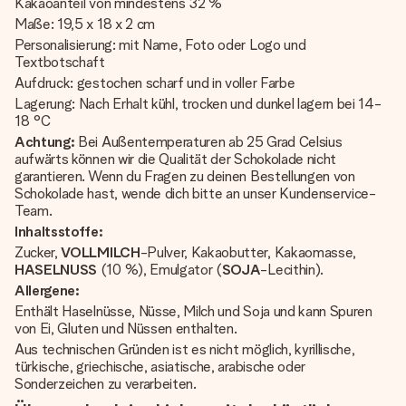
Kakaoanteil von mindestens 32 %
Maße: 19,5 x 18 x 2 cm
Personalisierung: mit Name, Foto oder Logo und
Textbotschaft
Aufdruck: gestochen scharf und in voller Farbe
Lagerung: Nach Erhalt kühl, trocken und dunkel lagern bei 14-
18 °C
Achtung:
Bei Außentemperaturen ab 25 Grad Celsius
aufwärts können wir die Qualität der Schokolade nicht
garantieren. Wenn du Fragen zu deinen Bestellungen von
Schokolade hast, wende dich bitte an unser Kundenservice-
Team.
Inhaltsstoffe:
Zucker,
VOLLMILCH
-Pulver, Kakaobutter, Kakaomasse,
HASELNUSS
(10 %), Emulgator (
SOJA
-Lecithin).
Allergene:
Enthält Haselnüsse, Nüsse, Milch und Soja und kann Spuren
von Ei, Gluten und Nüssen enthalten.
Aus technischen Gründen ist es nicht möglich, kyrillische,
türkische, griechische, asiatische, arabische oder
Sonderzeichen zu verarbeiten.