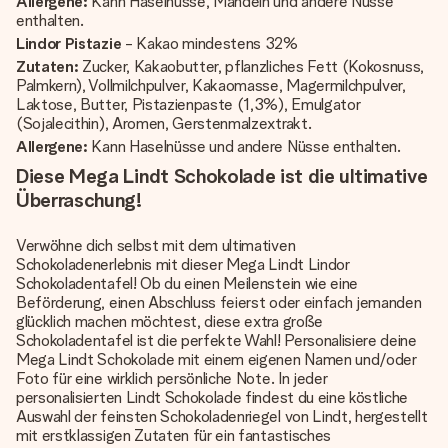
Allergene:
Kann Haselnüsse, Mandeln und andere Nüsse
enthalten.
Lindor Pistazie
- Kakao mindestens 32%
Zutaten:
Zucker, Kakaobutter, pflanzliches Fett (Kokosnuss,
Palmkern), Vollmilchpulver, Kakaomasse, Magermilchpulver,
Laktose, Butter, Pistazienpaste (1,3%), Emulgator
(Sojalecithin), Aromen, Gerstenmalzextrakt.
Allergene:
Kann Haselnüsse und andere Nüsse enthalten.
Diese Mega Lindt Schokolade ist die ultimative
Überraschung!
Verwöhne dich selbst mit dem ultimativen
Schokoladenerlebnis mit dieser Mega Lindt Lindor
Schokoladentafel! Ob du einen Meilenstein wie eine
Beförderung, einen Abschluss feierst oder einfach jemanden
glücklich machen möchtest, diese extra große
Schokoladentafel ist die perfekte Wahl! Personalisiere deine
Mega Lindt Schokolade mit einem eigenen Namen und/oder
Foto für eine wirklich persönliche Note. In jeder
personalisierten Lindt Schokolade findest du eine köstliche
Auswahl der feinsten Schokoladenriegel von Lindt, hergestellt
mit erstklassigen Zutaten für ein fantastisches