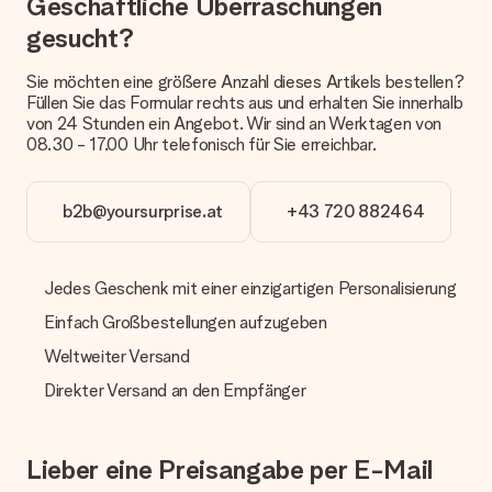
Geschäftliche Überraschungen
Derzeit können wir (noch) keine verschiedenen Lieferoptionen
anbieten. Das Geschenk, das bestellt wird, wird als Paket oder
gesucht?
Päckchen versendet. Möchtest du wissen, ob es als Paket
oder Päckchen geliefert wird, kontaktiere bitte unseren
Sie möchten eine größere Anzahl dieses Artikels bestellen?
Kundenservice.
Füllen Sie das Formular rechts aus und erhalten Sie innerhalb
von 24 Stunden ein Angebot. Wir sind an Werktagen von
Zahlung
08.30 - 17.00 Uhr telefonisch für Sie erreichbar.
Wie kann ich meine Bestellung bezahlen?
Wir bieten die folgenden Zahlungsoptionen an: Vorauskasse
mit normaler Überweisung, Sofortüberweisung, Paypal,
b2b@yoursurprise.at
+43 720 882464
Kreditkarte oder auf Rechnung über Klarna. Bei einer
manuellen Überweisung verlängert sich die Lieferzeit des
Geschenks jedoch um 3 Werktage.
Jedes Geschenk mit einer einzigartigen Personalisierung
Geschenk empfangen
Einfach Großbestellungen aufzugeben
Was, wenn das Geschenk meine Erwartungen nicht
Weltweiter Versand
erfüllt?
Sollte das Geschenk wider Erwarten deine Erwartungen nicht
Direkter Versand an den Empfänger
erfüllen, bitten wir dich, unseren Kundenservice zu
kontaktieren. Dort wird dir umgehend ein passender
Lösungsvorschlag unterbreitet.
Lieber eine Preisangabe per E-Mail
Wird die Rechnung mit der Bestellung mitverschickt?