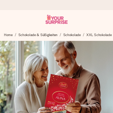
Heute bestellt, in 1 Werktag verschickt
Home
Schokolade & Süßigkeiten
Schokolade
XXL Schokolade
Wir bereiten dein Geschenk sorgfältig vor und schicken es
blitzschnell – damit du es genau zum richtigen Zeitpunkt
überreichen kannst, wenn es am meisten zählt.
4,8 (basierend auf +15.000 Bewertungen)
Unsere Geschenke begeistern. Kunden bewerten uns mit
4,8 bei Google Reviews (Gesamtergebnis aller Länder, in
die wir versenden).
Mit Liebe gemacht, im Handumdrehen