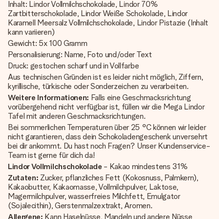
Inhalt: Lindor Vollmilchschokolade, Lindor 70%
Zartbitterschokolade, Lindor Weiße Schokolade, Lindor
Karamell Meersalz Vollmilchschokolade, Lindor Pistazie (Inhalt
kann variieren)
Gewicht: 5x 100 Gramm
Personalisierung: Name, Foto und/oder Text
Druck: gestochen scharf und in Vollfarbe
Aus technischen Gründen ist es leider nicht möglich, Ziffern,
kyrillische, türkische oder Sonderzeichen zu verarbeiten.
Weitere Informationen:
Falls eine Geschmacksrichtung
vorübergehend nicht verfügbar ist, füllen wir die Mega Lindor
Tafel mit anderen Geschmacksrichtungen.
Bei sommerlichen Temperaturen über 25 °C können wir leider
nicht garantieren, dass dein Schokoladengeschenk unversehrt
bei dir ankommt. Du hast noch Fragen? Unser Kundenservice-
Team ist gerne für dich da!
Lindor Vollmilchschokolade
- Kakao mindestens 31%
Zutaten:
Zucker, pflanzliches Fett (Kokosnuss, Palmkern),
Kakaobutter, Kakaomasse, Vollmilchpulver, Laktose,
Magermilchpulver, wasserfreies Milchfett, Emulgator
(Sojalecithin), Gerstenmalzextrakt, Aromen.
Allergene:
Kann Haselnüsse, Mandeln und andere Nüsse