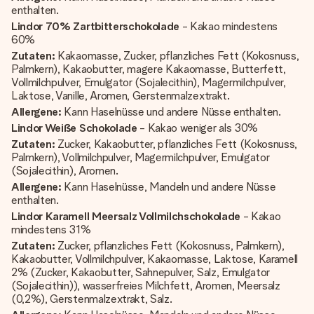
enthalten.
Lindor 70% Zartbitterschokolade
- Kakao mindestens
60%
Zutaten:
Kakaomasse, Zucker, pflanzliches Fett (Kokosnuss,
Palmkern), Kakaobutter, magere Kakaomasse, Butterfett,
Vollmilchpulver, Emulgator (Sojalecithin), Magermilchpulver,
Laktose, Vanille, Aromen, Gerstenmalzextrakt.
Allergene:
Kann Haselnüsse und andere Nüsse enthalten.
Lindor Weiße Schokolade
- Kakao weniger als 30%
Zutaten:
Zucker, Kakaobutter, pflanzliches Fett (Kokosnuss,
Palmkern), Vollmilchpulver, Magermilchpulver, Emulgator
(Sojalecithin), Aromen.
Allergene:
Kann Haselnüsse, Mandeln und andere Nüsse
enthalten.
Lindor Karamell Meersalz Vollmilchschokolade
- Kakao
mindestens 31%
Zutaten:
Zucker, pflanzliches Fett (Kokosnuss, Palmkern),
Kakaobutter, Vollmilchpulver, Kakaomasse, Laktose, Karamell
2% (Zucker, Kakaobutter, Sahnepulver, Salz, Emulgator
(Sojalecithin)), wasserfreies Milchfett, Aromen, Meersalz
(0,2%), Gerstenmalzextrakt, Salz.