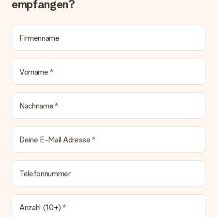
empfangen?
Alle Lieferungen erfolgen ohne Rechnung und/oder
Lieferschein. Die Rechnung zu deiner Bestellung erhältst du
zeitgleich mit der Bestätigungsmail und kannst sie jederzeit in
deinem MySurprise Account einsehen. Du kannst das
Firmenname
Geschenk also direkt beim Empfänger liefern lassen und es
bleibt eine echte Überraschung!
Vorname
Nachname
Deine E-Mail Adresse
Telefonnummer
Anzahl (10+)