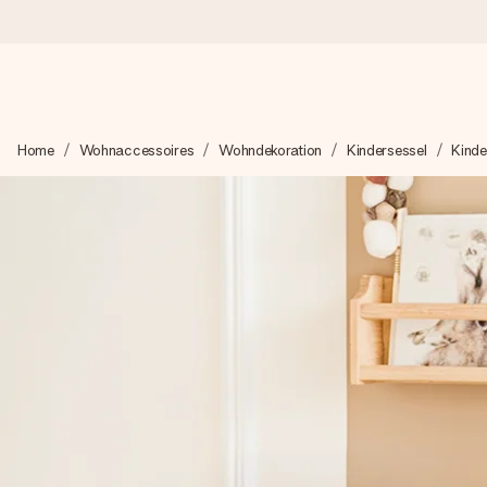
Heute bestellt, in 1 Werktag verschickt
Home
Wohnaccessoires
Wohndekoration
Kindersessel
Kinde
Wir bereiten dein Geschenk sorgfältig vor und schicken es bli
4,8 (basierend auf +15.000 Bewertungen)
Unsere Geschenke begeistern. Kunden bewerten uns mit 4,8 be
Mit Liebe gemacht, im Handumdrehen
Erstelle etwas Einzigartiges in wenigen Schritten – mit ihre