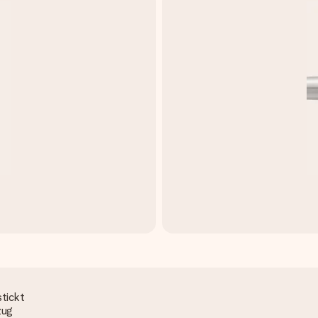
stickt
zug