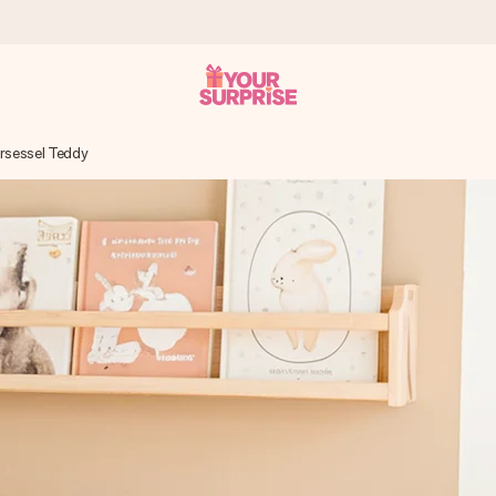
rsessel Teddy
tzschnell – damit du es genau zum richtigen Zeitpunkt überreichen k
i Google Reviews (Gesamtergebnis aller Länder, in die wir versen
m Namen, deinem Foto oder einer Nachricht von Herzen. Kein Stress,